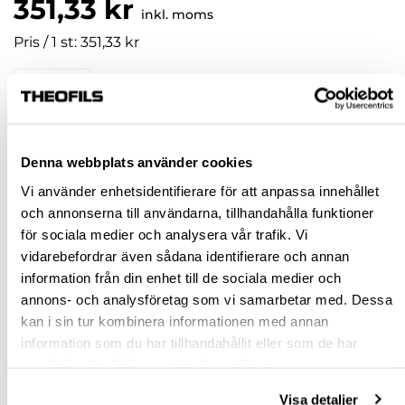
351,33 kr
inkl. moms
Pris / 1 st: 351,33 kr
st
KÖP
Denna webbplats använder cookies
Vi använder enhetsidentifierare för att anpassa innehållet
Jönköping huvudlager
Beställningsvara
och annonserna till användarna, tillhandahålla funktioner
Jönköping butik
Slut i lager
för sociala medier och analysera vår trafik. Vi
Malmö butik
Slut i lager
vidarebefordrar även sådana identifierare och annan
information från din enhet till de sociala medier och
Stockholm butik
Slut i lager
annons- och analysföretag som vi samarbetar med. Dessa
Snabba leveranser
kan i sin tur kombinera informationen med annan
Hämta i butik
information som du har tillhandahållit eller som de har
Ledande leverantör i Sverige
samlat in när du har använt deras tjänster.
Visa detaljer