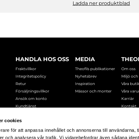
Ladda ner produktblad
HANDLA HOS OSS
MEDIA
THEO
Fraktvillkor
Theofils publikationer
Om oss
Integritetspolicy
Nyhetsbrev
Miljö och
Retur
Inspiration
Våra buti
Försäljningsvillkor
Mässor och monter
Våra var
Ansök om konto
Karriär
Kundtjänst
Kontakt
Cookie-policy
r cookies
rare för att anpassa innehållet och annonserna till användarna, t
-7378
er och analysera vår trafik. Vi vidarebefordrar även sådana ident