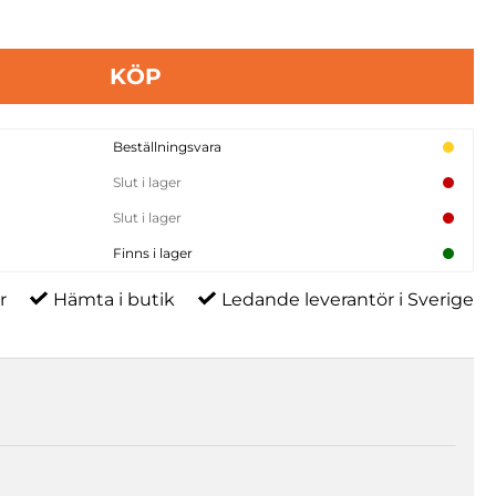
KÖP
Beställningsvara
Slut i lager
Slut i lager
Finns i lager
r
Hämta i butik
Ledande leverantör i Sverige