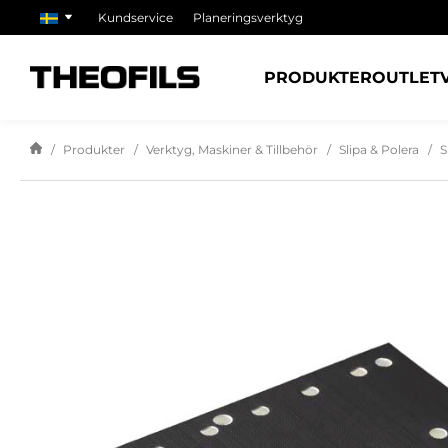
Kundservice
Planeringsverktyg
PRODUKTER
OUTLET
Produkter
Verktyg, Maskiner & Tillbehör
Slipa & Polera
S