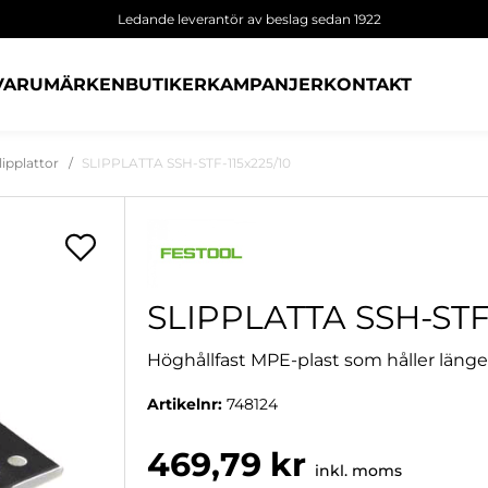
Ledande leverantör av beslag sedan 1922
VARUMÄRKEN
BUTIKER
KAMPANJER
KONTAKT
lipplattor
SLIPPLATTA SSH-STF-115x225/10
SLIPPLATTA SSH-STF-
Höghållfast MPE-plast som håller länge
Artikelnr:
748124
469,79 kr
inkl. moms