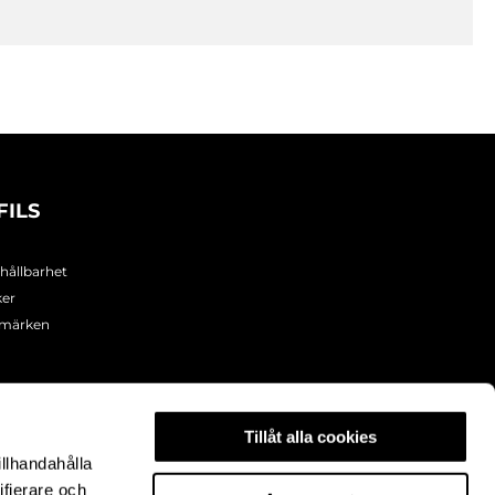
FILS
 hållbarhet
ker
umärken
Tillåt alla cookies
illhandahålla
ifierare och