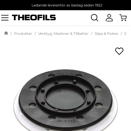
Ledande leverantör av beslag sedan 1922
Sök
produkt
Produkter
Verktyg, Maskiner & Tillbehör
Slipa & Polera
Slip