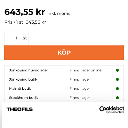
643,55 kr
inkl. moms
Pris / 1 st: 643,56 kr
st
KÖP
Jönköping huvudlager
Finns i lager online
Jönköping butik
Finns i lager
Malmö butik
Finns i lager
Stockholm butik
Finns i lager
Snabba leveranser
Hämta i butik
Ledande leverantör i Sverige