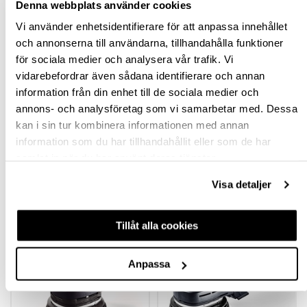
Denna webbplats använder cookies
Vi använder enhetsidentifierare för att anpassa innehållet
BESKRIVNING
och annonserna till användarna, tillhandahålla funktioner
för sociala medier och analysera vår trafik. Vi
SPECIFIKATION
vidarebefordrar även sådana identifierare och annan
information från din enhet till de sociala medier och
annons- och analysföretag som vi samarbetar med. Dessa
FRÅGA OM PRODUKT
kan i sin tur kombinera informationen med annan
information som du har tillhandahållit eller som de har
RECENSIONER
samlat in när du har använt deras tjänster.
Visa detaljer
TILLBEHÖR
Tillåt alla cookies
Anpassa