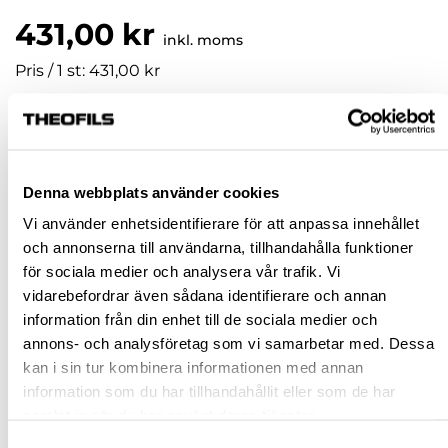
431,00 kr
inkl. moms
Pris / 1 st: 431,00 kr
st
KÖP
Denna webbplats använder cookies
Vi använder enhetsidentifierare för att anpassa innehållet
Jönköping huvudlager
Tillfälligt slut i lager online
och annonserna till användarna, tillhandahålla funktioner
för sociala medier och analysera vår trafik. Vi
Jönköping butik
Finns i lager
vidarebefordrar även sådana identifierare och annan
Malmö butik
Finns i lager
information från din enhet till de sociala medier och
Stockholm butik
Finns i lager
annons- och analysföretag som vi samarbetar med. Dessa
kan i sin tur kombinera informationen med annan
Snabba leveranser
information som du har tillhandahållit eller som de har
Hämta i butik
samlat in när du har använt deras tjänster.
Ledande leverantör i Sverige