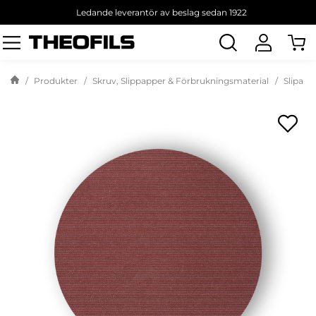
Ledande leverantör av beslag sedan 1922
Sök
produkt
Produkter
Skruv, Slippapper & Förbrukningsmaterial
Slipa &