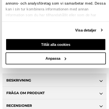
annons- och analysföretag som vi samarbetar med. Dessa
kan i sin tur kombinera informationen med annan
Rensa val
information som du har tillhandahållit eller som de har
samlat in när du har använt deras tjänster.
st
Visa detaljer
VÄLJ VARIANT
Tillåt alla cookies
Snabba leveranser
Hämta i butik
Anpassa
Ledande leverantör i Sverige
BESKRIVNING
FRÅGA OM PRODUKT
RECENSIONER