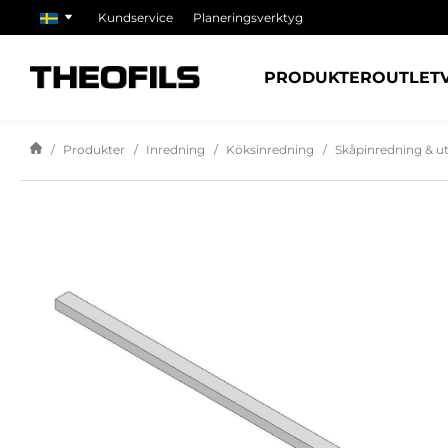
Kundservice
Planeringsverktyg
PRODUKTER
OUTLET
Produkter
Inredning
Köksinredning
Skåpinredning & u