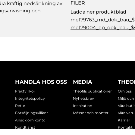
FILER
ndra kraftig nedsänkning av
ingsanvisning och
Ladda ner produktblad
me179763_md_dok_bau_$s
me179004_ep_dok_bau_$ss
HANDLA HOS OSS
MEDIA
THEO
Fraktvillkor
Theofils publikationer
Om oss
Integritetspolicy
Nyhetsbrev
Miljö och
Retur
Inspiration
Våra buti
Försäljningsvillkor
Mässor och monter
Våra var
Ansök om konto
Karriär
Kundtjänst
Kontakt
Cookie-policy