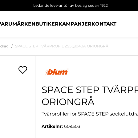
Ledande leverantör av beslag sedan 1922
VARUMÄRKEN
BUTIKER
KAMPANJER
KONTAKT
tdrag
SPACE STEP TVÄRPROFIL Z95Q1040A ORIONGRÅ
SPACE STEP TVÄRP
ORIONGRÅ
Tvärprofiler för SPACE STEP sockelutdr
Artikelnr:
609303