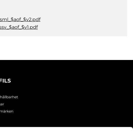
ml_$aof_$v2.pdf
v_$aof_$v1.pdf
FILS
 hållbarhet
ker
umärken