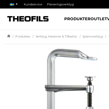
Kundservice
Planeringsverktyg
PRODUKTER
OUTLET
Produkter
Verktyg, Maskiner & Tillbehör
Spännverktyg