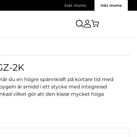
Exkl. moms
Inkl. moms
GZ-2K
år du en högre spännkraft på kortare tid med
tbygeln är smidd i ett stycke med integrerad
inkad vilket gör att den klarar mycket höga