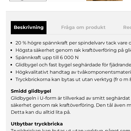
Beskrivning
Fråga om produkt
Re
20 % högre spännkraft per spindelvarv tack vare 
Högsta säkerhet genom rak kraftöverföring på gl
Spännkraft upp till 6 000 N
Glidbygel och fast bygel seghärdade för fjädrande
Högkvalitativt handtag av tvåkomponentsmateri
Tryckbrickorna kan bytas ut utan verktyg (fr o 
Smidd glidbygel
Glidbygeln i U-form är tillverkad av smitt seghärdat
säkerhet genom rak kraftöverföring. Den tål även m
Detta kan du alltid lita på.
Utbytbar tryckbricka
Tryckbrickan kan bytas ut utan verktyg, något som 