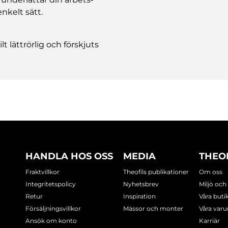
nkelt sätt.
 lättrörlig och förskjuts
HANDLA HOS OSS
MEDIA
THEO
Fraktvillkor
Theofils publikationer
Om oss
Integritetspolicy
Nyhetsbrev
Miljö och
Retur
Inspiration
Våra buti
Försäljningsvillkor
Mässor och monter
Våra var
Ansök om konto
Karriär