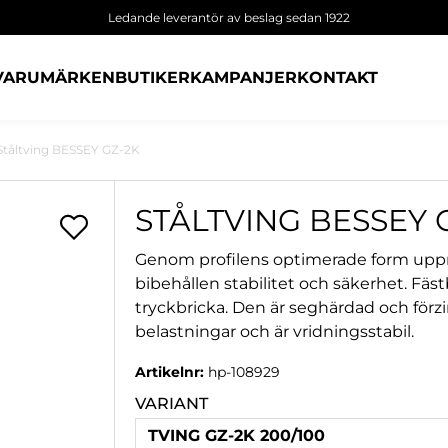
Ledande leverantör av beslag sedan 1922
VARUMÄRKEN
BUTIKER
KAMPANJER
KONTAKT
Ståltving BESSEY GZ-2K
STÅLTVING BESSEY 
Genom profilens optimerade form uppn
bibehållen stabilitet och säkerhet. Fäs
tryckbricka. Den är seghärdad och förz
belastningar och är vridningsstabil.
Artikelnr:
hp-108929
VARIANT
TVING GZ-2K 200/100