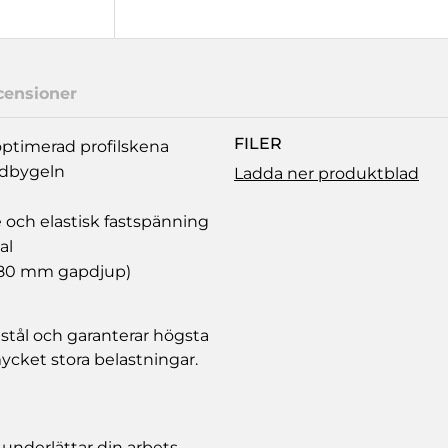
censioner
FILER
optimerad profilskena
idbygeln
Ladda ner produktblad
 och elastisk fastspänning
al
m 80 mm gapdjup)
 stål och garanterar högsta
ycket stora belastningar.
underlättar din arbets‐