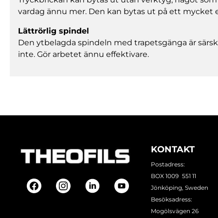
vardag ännu mer. Den kan bytas ut på ett mycket e
Lättrörlig spindel
Den ytbelagda spindeln med trapetsgänga är särskilt
inte. Gör arbetet ännu effektivare.
KONTAKT
Postadress:
BOX 1009 551 11
Jönköping, Sweden
Besöksadress:
Mogölsvägen 26