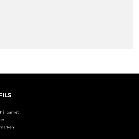
FILS
 hållbarhet
ker
umärken