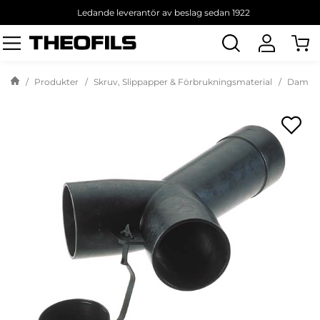
Ledande leverantör av beslag sedan 1922
Sök
produkt
Produkter
Skruv, Slippapper & Förbrukningsmaterial
Dammsu