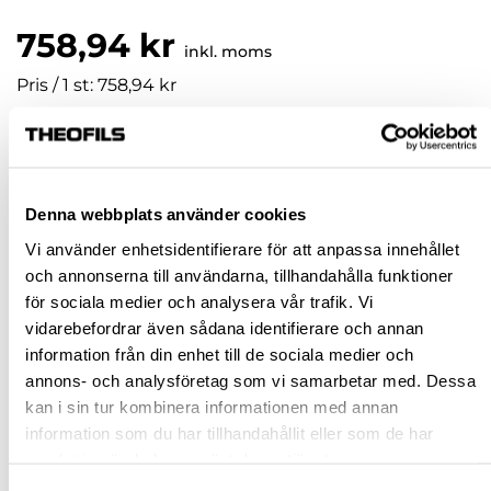
758,94 kr
inkl. moms
Pris / 1 st: 758,94 kr
st
KÖP
Denna webbplats använder cookies
Vi använder enhetsidentifierare för att anpassa innehållet
Jönköping huvudlager
Tillfälligt slut i lager online
och annonserna till användarna, tillhandahålla funktioner
för sociala medier och analysera vår trafik. Vi
Jönköping butik
Finns i lager
vidarebefordrar även sådana identifierare och annan
Malmö butik
Finns i lager
information från din enhet till de sociala medier och
Stockholm butik
Finns i lager
annons- och analysföretag som vi samarbetar med. Dessa
kan i sin tur kombinera informationen med annan
Snabba leveranser
information som du har tillhandahållit eller som de har
Hämta i butik
samlat in när du har använt deras tjänster.
Ledande leverantör i Sverige