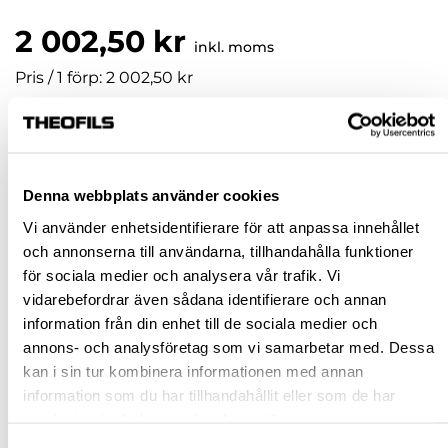
2 002,50 kr
inkl. moms
Pris / 1 förp: 2 002,50 kr
förp
KÖP
Denna webbplats använder cookies
Vi använder enhetsidentifierare för att anpassa innehållet
Jönköping huvudlager
Finns i lager online
och annonserna till användarna, tillhandahålla funktioner
för sociala medier och analysera vår trafik. Vi
Jönköping butik
Slut i lager
vidarebefordrar även sådana identifierare och annan
Malmö butik
Slut i lager
information från din enhet till de sociala medier och
Stockholm butik
Finns i lager
annons- och analysföretag som vi samarbetar med. Dessa
kan i sin tur kombinera informationen med annan
Snabba leveranser
information som du har tillhandahållit eller som de har
Hämta i butik
samlat in när du har använt deras tjänster.
Ledande leverantör i Sverige