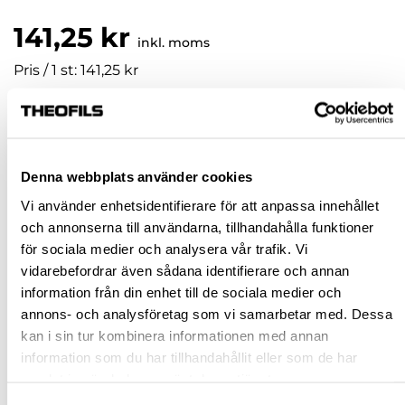
141,25 kr
inkl. moms
Pris / 1 st: 141,25 kr
st
KÖP
Denna webbplats använder cookies
Vi använder enhetsidentifierare för att anpassa innehållet
Jönköping huvudlager
Finns i lager online
och annonserna till användarna, tillhandahålla funktioner
för sociala medier och analysera vår trafik. Vi
Jönköping butik
Slut i lager
vidarebefordrar även sådana identifierare och annan
Malmö butik
Finns i lager
information från din enhet till de sociala medier och
Stockholm butik
Finns i lager
annons- och analysföretag som vi samarbetar med. Dessa
kan i sin tur kombinera informationen med annan
Snabba leveranser
information som du har tillhandahållit eller som de har
Hämta i butik
samlat in när du har använt deras tjänster.
Ledande leverantör i Sverige