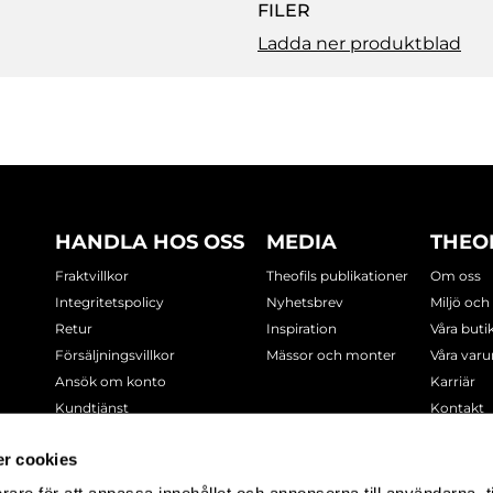
FILER
Ladda ner produktblad
HANDLA HOS OSS
MEDIA
THEO
Fraktvillkor
Theofils publikationer
Om oss
Integritetspolicy
Nyhetsbrev
Miljö och
Retur
Inspiration
Våra buti
Försäljningsvillkor
Mässor och monter
Våra var
Ansök om konto
Karriär
Kundtjänst
Kontakt
Cookie-policy
r cookies