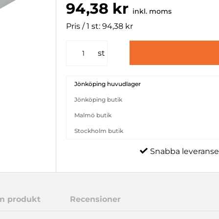
94,38 kr
inkl. moms
Pris / 1 st: 94,38 kr
st
Jönköping huvudlager
Jönköping butik
Malmö butik
Stockholm butik
Snabba leveranse
m produkt
Recensioner