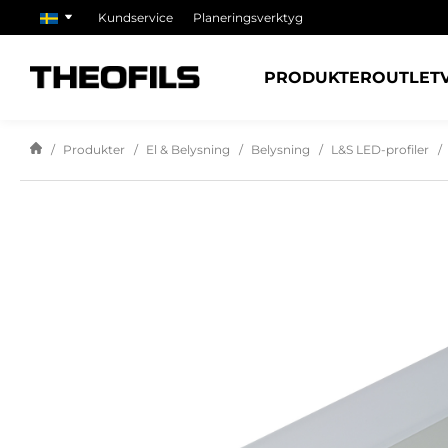
Kundservice
Planeringsverktyg
PRODUKTER
OUTLET
Produkter
El & Belysning
Belysning
L&S LED-profiler