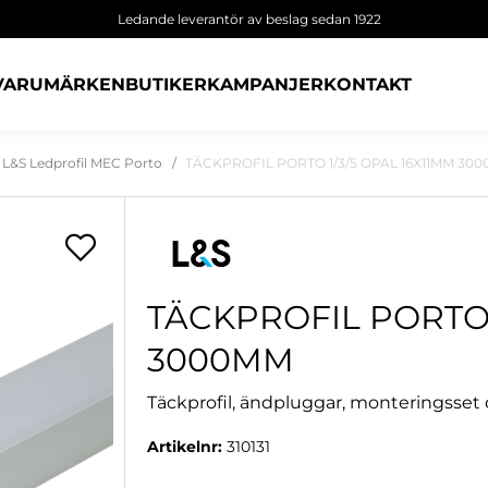
Ledande leverantör av beslag sedan 1922
VARUMÄRKEN
BUTIKER
KAMPANJER
KONTAKT
L&S Ledprofil MEC Porto
TÄCKPROFIL PORTO 1/3/5 OPAL 16X11MM 30
TÄCKPROFIL PORTO 
3000MM
Täckprofil, ändpluggar, monteringsset oc
Artikelnr:
310131