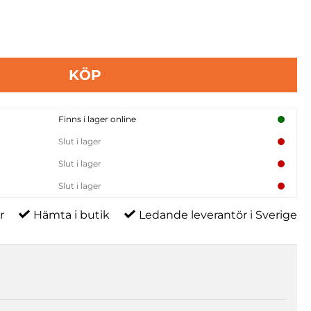
KÖP
Finns i lager online
Slut i lager
Slut i lager
Slut i lager
r
Hämta i butik
Ledande leverantör i Sverige