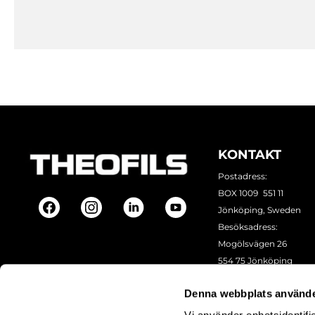
KONTAKT
Postadress:
BOX 1009 551 11
Jönköping, Sweden
Besöksadress:
Mogölsvägen 26
554 75 Jönköping
Tel:
+46 (0)10-178 13 00
Denna webbplats använde
Epost:
info@theofils.se
Org. nr 556154-8925