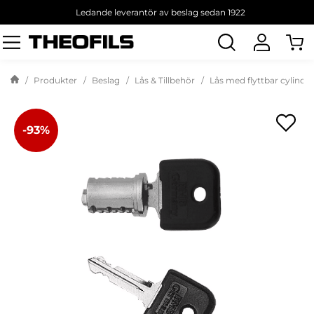
Ledande leverantör av beslag sedan 1922
Sök
produkt
Produkter
Beslag
Lås & Tillbehör
Lås med flyttbar cylinder
-93%