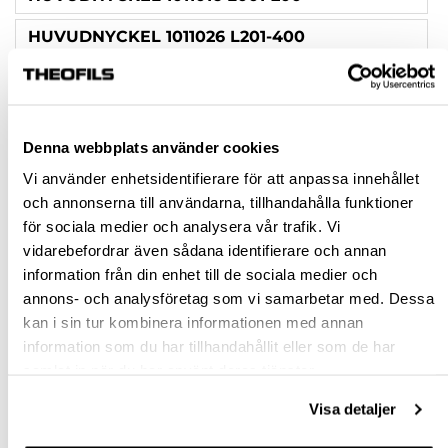
HUVUDNYCKEL 1011026 L201-400
BLINDCYLINDER 1041 SVART
HUVUDNYCKEL 1011036 L401-600
Denna webbplats använder cookies
Rensa val
Vi använder enhetsidentifierare för att anpassa innehållet
och annonserna till användarna, tillhandahålla funktioner
för sociala medier och analysera vår trafik. Vi
st
vidarebefordrar även sådana identifierare och annan
information från din enhet till de sociala medier och
VÄLJ VARIANT
annons- och analysföretag som vi samarbetar med. Dessa
kan i sin tur kombinera informationen med annan
Snabba leveranser
information som du har tillhandahållit eller som de har
Hämta i butik
samlat in när du har använt deras tjänster.
Ledande leverantör i Sverige
Visa detaljer