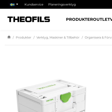
Kundservice
Planeringsverktyg
PRODUKTER
OUTLET
Produkter
Verktyg, Maskiner & Tillbehör
Organisera & Förv