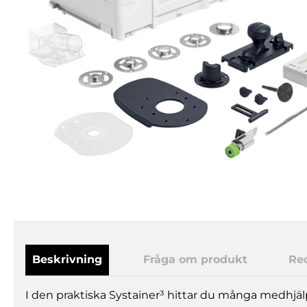
Beskrivning
Fråga om produkt
Re
I den praktiska Systainer³ hittar du många medhjäl