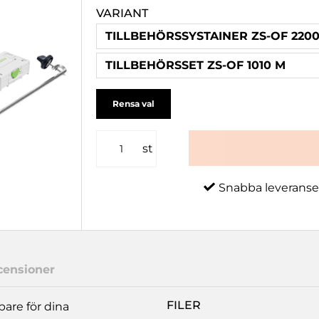
VARIANT
TILLBEHÖRSSYSTAINER ZS-OF 220
TILLBEHÖRSSET ZS-OF 1010 M
Rensa val
st
Snabba leveranse
censioner
FILER
pare för dina