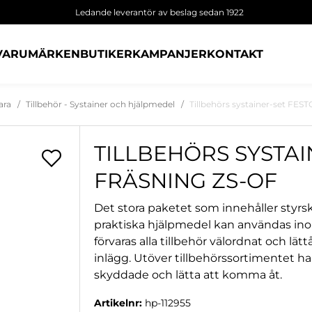
Ledande leverantör av beslag sedan 1922
VARUMÄRKEN
BUTIKER
KAMPANJER
KONTAKT
ara
Tillbehör - Systainer och hjälpmedel
Tillbehörs systainer-set FES
TILLBEHÖRS SYSTAI
FRÄSNING ZS-OF
Det stora paketet som innehåller styrs
praktiska hjälpmedel kan användas in
förvaras alla tillbehör välordnat och lä
inlägg. Utöver tillbehörssortimentet har
skyddade och lätta att komma åt.
Artikelnr:
hp-112955