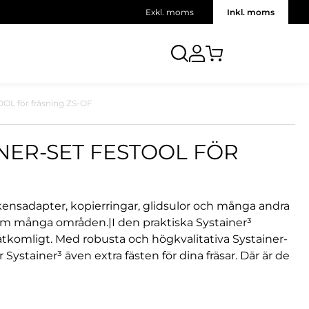
Exkl. moms
Inkl. moms
TOOL för fräsning ZS-OF
NER-SET FESTOOL FÖR
kensadapter, kopierringar, glidsulor och många andra
om många områden.|I den praktiska Systainer³
ttåtkomligt. Med robusta och högkvalitativa Systainer-
 Systainer³ även extra fästen för dina fräsar. Där är de