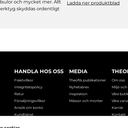
idsulor och mycket mer. Allt
Ladda ner produktblad
sverktyg skyddas ordentligt
HANDLA HOS OSS
MEDIA
THEO
Fraktvillkor
Theofils publikationer
Om oss
Integritetspolicy
Nyhetsbrev
Miljö och
Retur
Inspiration
Våra buti
Försäljningsvillkor
Mässor och monter
Våra var
Ansök om konto
Karriär
Kundtjänst
Kontakt
Cookie-policy
r cookies