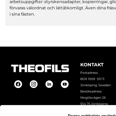
arbetsuppgifter: styrskensadapter, kopierringar, gl
förvaras välordnat och lättåtkomligt. Även dina frä
i sina fästen.
KONTAKT
Postadress:
BOX 1009 551 11
Jönköping, Sweden
Besöksadress:
Mogölsvägen 26
554 75 Jönköping
Tel:
+46 (0)10-178 13 00
Denna webbplats använde