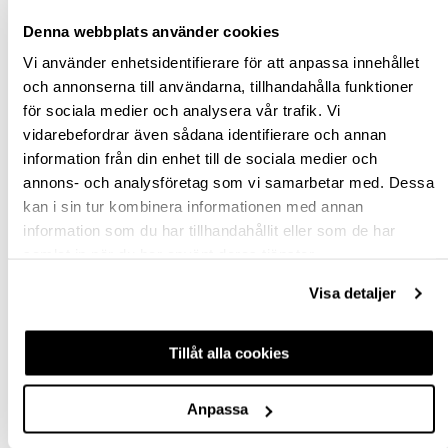
Denna webbplats använder cookies
BESKRIVNING
Vi använder enhetsidentifierare för att anpassa innehållet
och annonserna till användarna, tillhandahålla funktioner
SPECIFIKATION
för sociala medier och analysera vår trafik. Vi
vidarebefordrar även sådana identifierare och annan
information från din enhet till de sociala medier och
FRÅGA OM PRODUKT
annons- och analysföretag som vi samarbetar med. Dessa
kan i sin tur kombinera informationen med annan
RECENSIONER
information som du har tillhandahållit eller som de har
samlat in när du har använt deras tjänster.
TILLBEHÖR
Visa detaljer
Tillåt alla cookies
Anpassa