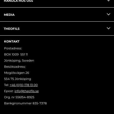
HANDLA HOS OSS
MEDIA
THEOFILS
KONTAKT
Postadress:
BOX 1009 551 11
Jönköping, Sweden
Besöksadress:
Mogölsvägen 26
554 75 Jönköping
Tel:
+46 (0)10-178 13 00
Epost:
info@theofils.se
Org. nr 556154-8925
Bankgironummer 835-7378