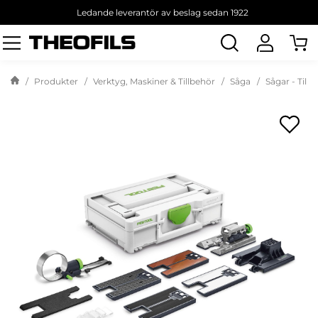
Ledande leverantör av beslag sedan 1922
Sök
produkt
Produkter
Verktyg, Maskiner & Tillbehör
Såga
Sågar - Till