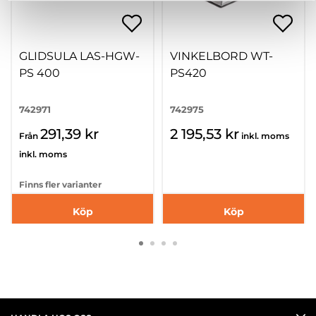
GLIDSULA LAS-HGW-
VINKELBORD WT-
PS 400
PS420
742971
742975
291,39 kr
2 195,53 kr
Från
inkl. moms
inkl. moms
Finns fler varianter
Köp
Köp