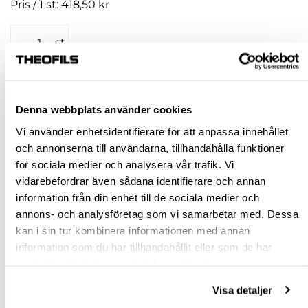
Pris / 1 st: 418,50 kr
st
KÖP
Denna webbplats använder cookies
Jönköping huvudlager
Finns i lager online
Vi använder enhetsidentifierare för att anpassa innehållet
Jönköping butik
Slut i lager
och annonserna till användarna, tillhandahålla funktioner
för sociala medier och analysera vår trafik. Vi
Malmö butik
Finns i lager
vidarebefordrar även sådana identifierare och annan
Stockholm butik
Finns i lager
information från din enhet till de sociala medier och
annons- och analysföretag som vi samarbetar med. Dessa
Snabba leveranser
kan i sin tur kombinera informationen med annan
Hämta i butik
information som du har tillhandahållit eller som de har
Ledande leverantör i Sverige
samlat in när du har använt deras tjänster.
Visa detaljer
BESKRIVNING