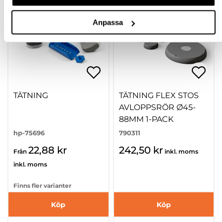
Anpassa
TÄTNING
TÄTNING FLEX STOS
AVLOPPSRÖR Ø45-
88MM 1-PACK
hp-75696
790311
22,88 kr
242,50 kr
Från
inkl. moms
inkl. moms
Finns fler varianter
Köp
Köp