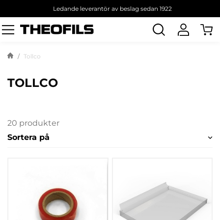
Ledande leverantör av beslag sedan 1922
Sök
produkt
Tollco
TOLLCO
20 produkter
Sortera på