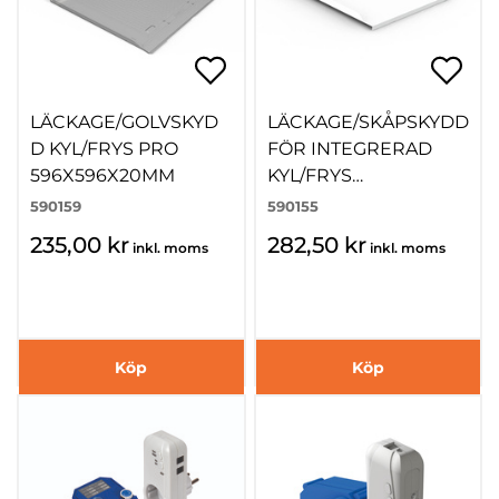
LÄCKAGE/GOLVSKYD
LÄCKAGE/SKÅPSKYDD
D KYL/FRYS PRO
FÖR INTEGRERAD
596X596X20MM
KYL/FRYS
556X535X40MM
590159
590155
235,00 kr
282,50 kr
inkl. moms
inkl. moms
Köp
Köp