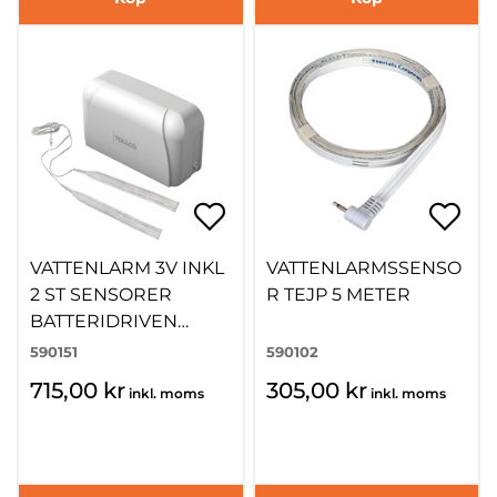
VATTENLARM 3V INKL
VATTENLARMSSENSO
2 ST SENSORER
R TEJP 5 METER
BATTERIDRIVEN
60X35X90MM
590151
590102
715,00 kr
305,00 kr
inkl. moms
inkl. moms