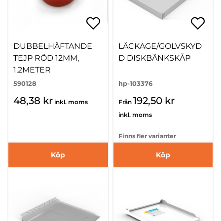
DUBBELHÄFTANDE
LÄCKAGE/GOLVSKYD
TEJP RÖD 12MM,
D DISKBÄNKSKÅP
1,2METER
590128
hp-103376
48,38 kr
192,50 kr
inkl. moms
Från
inkl. moms
Finns fler varianter
Köp
Köp