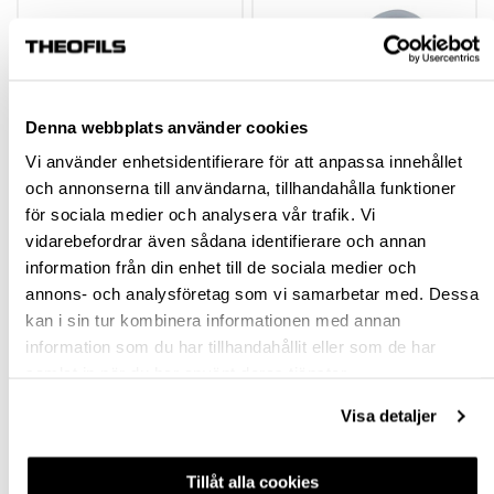
Denna webbplats använder cookies
Vi använder enhetsidentifierare för att anpassa innehållet
och annonserna till användarna, tillhandahålla funktioner
SARGKLÄMMA
SLANGGENOMFÖRIN
för sociala medier och analysera vår trafik. Vi
TOLLCO
G DIAFLEX FÖR
vidarebefordrar även sådana identifierare och annan
DISKMASKINSLANGA
information från din enhet till de sociala medier och
R
590136
590132
annons- och analysföretag som vi samarbetar med. Dessa
84,75 kr
255,00 kr
inkl. moms
inkl. moms
kan i sin tur kombinera informationen med annan
information som du har tillhandahållit eller som de har
samlat in när du har använt deras tjänster.
Visa detaljer
Köp
Köp
Tillåt alla cookies