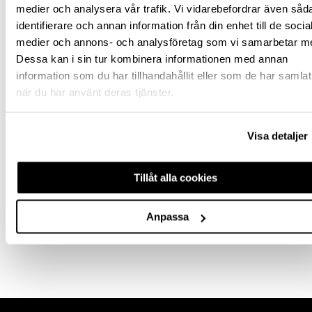
Stockholm butik
Slut i lager
medier och analysera vår trafik. Vi vidarebefordrar även såd
identifierare och annan information från din enhet till de socia
Snabba leveranser
medier och annons- och analysföretag som vi samarbetar m
Hämta i butik
Dessa kan i sin tur kombinera informationen med annan
Ledande leverantör i Sverige
information som du har tillhandahållit eller som de har samlat
när du har använt deras tjänster.
BESKRIVNING
Visa detaljer
SPECIFIKATION
Tillåt alla cookies
FRÅGA OM PRODUKT
Anpassa
RECENSIONER