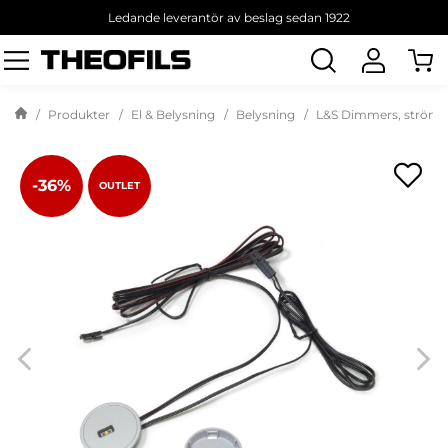
Ledande leverantör av beslag sedan 1922
Sök
produkt
Produkter
El & Belysning
Belysning
L&S Dimmers, strömbr
-36%
OUTLET