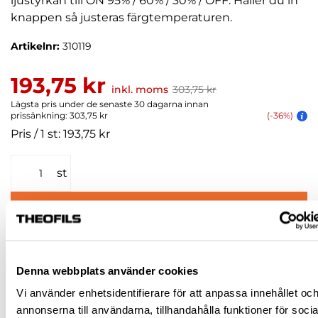
ljustyrkan till ON 95% / 60% / 30% / OFF. Håller du in
knappen så justeras färgtemperaturen.
Artikelnr:
310119
193,75 kr
inkl. moms
303,75 kr
Lägsta pris under de senaste 30 dagarna innan
prissänkning: 303,75 kr
(-36%)
Pris / 1 st: 193,75 kr
st
KÖP
Jönköping huvudlager
Finns i lager online
Denna webbplats använder cookies
Jönköping butik
Slut i lager
Vi använder enhetsidentifierare för att anpassa innehållet oc
Malmö butik
Slut i lager
annonserna till användarna, tillhandahålla funktioner för socia