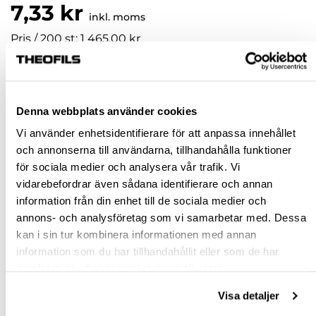
7,33 kr
inkl. moms
Pris / 200 st: 1 465,00 kr
st
Denna webbplats använder cookies
KÖP
Vi använder enhetsidentifierare för att anpassa innehållet
och annonserna till användarna, tillhandahålla funktioner
Jönköping huvudlager
Finns i lager online
för sociala medier och analysera vår trafik. Vi
Jönköping butik
Finns i lager
vidarebefordrar även sådana identifierare och annan
information från din enhet till de sociala medier och
Malmö butik
Finns i lager
annons- och analysföretag som vi samarbetar med. Dessa
Stockholm butik
Finns i lager
kan i sin tur kombinera informationen med annan
information som du har tillhandahållit eller som de har
Snabba leveranser
samlat in när du har använt deras tjänster.
Hämta i butik
Ledande leverantör i Sverige
Visa detaljer