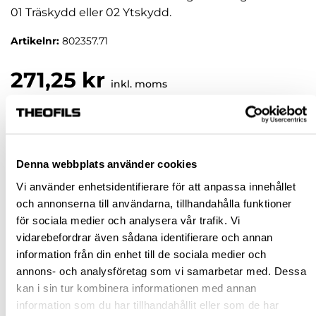
01 Träskydd eller 02 Ytskydd.
Artikelnr:
802357.71
271,25 kr
inkl. moms
Pris / 1 förp: 271,25 kr
förp
Denna webbplats använder cookies
KÖP
Vi använder enhetsidentifierare för att anpassa innehållet
och annonserna till användarna, tillhandahålla funktioner
för sociala medier och analysera vår trafik. Vi
Jönköping huvudlager
Beställningsvara
vidarebefordrar även sådana identifierare och annan
Jönköping butik
Slut i lager
information från din enhet till de sociala medier och
Malmö butik
Slut i lager
annons- och analysföretag som vi samarbetar med. Dessa
kan i sin tur kombinera informationen med annan
Stockholm butik
Slut i lager
information som du har tillhandahållit eller som de har