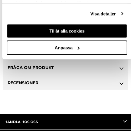
Snabba leveranser
samlat in när du har använt deras tjänster.
Hämta i butik
Visa detaljer
Ledande leverantör i Sverige
Tillåt alla cookies
BESKRIVNING
Anpassa
SPECIFIKATION
FRÅGA OM PRODUKT
RECENSIONER
HANDLA HOS OSS