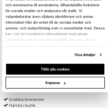
och annonserna till användarna, tillhandahålla funktioner
3,0
för sociala medier och analysera vår trafik. Vi
vidarebefordrar även sådana identifierare och annan
4
information från din enhet till de sociala medier och
annons- och analysföretag som vi samarbetar med. Dessa
FÖRPACKNINGSSTORLEK
kan i sin tur kombinera informationen med annan
INDUSTRIPACK
information som du har tillhandahållit eller som de har
samlat in när du har använt deras tjänster.
20 ST
Visa detaljer
Rensa val
Tillåt alla cookies
st
Anpassa
VÄLJ VARIANT
Snabba leveranser
Hämta i butik