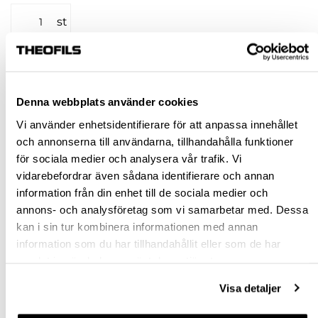
st
KÖP
Denna webbplats använder cookies
Jönköping huvudlager
Finns i lager online
Vi använder enhetsidentifierare för att anpassa innehållet
Jönköping butik
Slut i lager
och annonserna till användarna, tillhandahålla funktioner
Malmö butik
Slut i lager
för sociala medier och analysera vår trafik. Vi
Stockholm butik
Slut i lager
vidarebefordrar även sådana identifierare och annan
information från din enhet till de sociala medier och
Snabba leveranser
annons- och analysföretag som vi samarbetar med. Dessa
Hämta i butik
kan i sin tur kombinera informationen med annan
Ledande leverantör i Sverige
information som du har tillhandahållit eller som de har
samlat in när du har använt deras tjänster.
BESKRIVNING
Visa detaljer