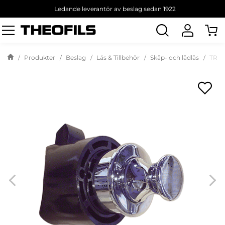
Ledande leverantör av beslag sedan 1922
Sök
produkt
Produkter
Beslag
Lås & Tillbehör
Skåp- och lådlås
TRYC