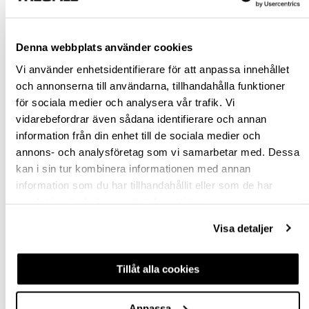
Rensa val
Denna webbplats använder cookies
st
Vi använder enhetsidentifierare för att anpassa innehållet
och annonserna till användarna, tillhandahålla funktioner
VÄLJ VARIANT
för sociala medier och analysera vår trafik. Vi
vidarebefordrar även sådana identifierare och annan
Snabba leveranser
information från din enhet till de sociala medier och
Hämta i butik
annons- och analysföretag som vi samarbetar med. Dessa
Ledande leverantör i Sverige
kan i sin tur kombinera informationen med annan
information som du har tillhandahållit eller som de har
samlat in när du har använt deras tjänster.
BESKRIVNING
Visa detaljer
FRÅGA OM PRODUKT
Tillåt alla cookies
RECENSIONER
Anpassa