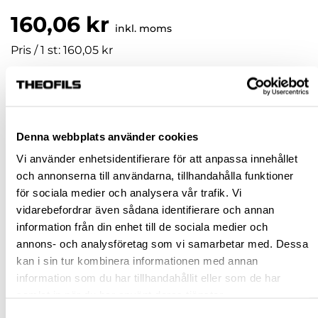
160,06 kr
inkl. moms
Pris / 1 st: 160,05 kr
st
KÖP
Denna webbplats använder cookies
Vi använder enhetsidentifierare för att anpassa innehållet
Jönköping huvudlager
Beställningsvara
och annonserna till användarna, tillhandahålla funktioner
för sociala medier och analysera vår trafik. Vi
Jönköping butik
Slut i lager
vidarebefordrar även sådana identifierare och annan
Malmö butik
Slut i lager
information från din enhet till de sociala medier och
Stockholm butik
Slut i lager
annons- och analysföretag som vi samarbetar med. Dessa
kan i sin tur kombinera informationen med annan
Snabba leveranser
information som du har tillhandahållit eller som de har
Hämta i butik
samlat in när du har använt deras tjänster.
Ledande leverantör i Sverige