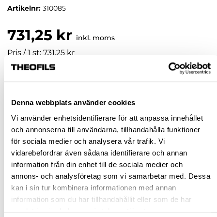
Artikelnr:
310085
731,25 kr
inkl. moms
Pris / 1 st: 731,25 kr
st
Denna webbplats använder cookies
KÖP
Vi använder enhetsidentifierare för att anpassa innehållet
och annonserna till användarna, tillhandahålla funktioner
Jönköping huvudlager
Finns i lager online
för sociala medier och analysera vår trafik. Vi
Jönköping butik
Slut i lager
vidarebefordrar även sådana identifierare och annan
information från din enhet till de sociala medier och
Malmö butik
Slut i lager
annons- och analysföretag som vi samarbetar med. Dessa
Stockholm butik
Slut i lager
kan i sin tur kombinera informationen med annan
information som du har tillhandahållit eller som de har
Snabba leveranser
samlat in när du har använt deras tjänster.
Hämta i butik