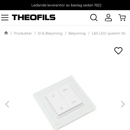
Ledande leverantör av beslag sedan 1922
Sök
produkt
Produkter
El & Belysning
Belysning
L&S LED-system Stutt