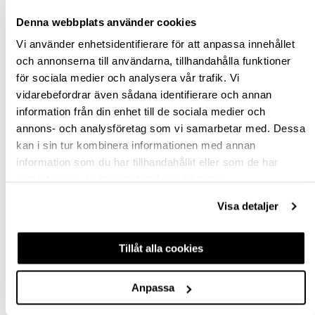
Denna webbplats använder cookies
BESKRIVNING
Vi använder enhetsidentifierare för att anpassa innehållet
och annonserna till användarna, tillhandahålla funktioner
SPECIFIKATION
för sociala medier och analysera vår trafik. Vi
vidarebefordrar även sådana identifierare och annan
information från din enhet till de sociala medier och
FRÅGA OM PRODUKT
annons- och analysföretag som vi samarbetar med. Dessa
kan i sin tur kombinera informationen med annan
RECENSIONER
information som du har tillhandahållit eller som de har
samlat in när du har använt deras tjänster.
TILLBEHÖR
Visa detaljer
Tillåt alla cookies
Anpassa