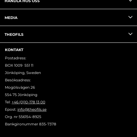
HANDLA HOS OSS
MEDIA
THEOFILS
KONTAKT
Postadress:
BOX 1009 551 11
Jönköping, Sweden
Besöksadress:
Mogölsvägen 26
554 75 Jönköping
Tel:
+46 (0)10-178 13 00
Epost:
info@theofils.se
Org. nr 556154-8925
Bankgironummer 835-7378