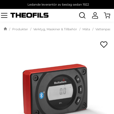
Ledande leverantör av beslag sedan 1922
Sök
produkt
Produkter
Verktyg, Maskiner & Tillbehör
Mäta
Vattenpass