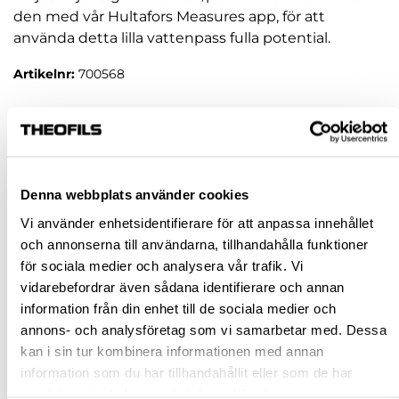
den med vår Hultafors Measures app, för att
använda detta lilla vattenpass fulla potential.
Artikelnr:
700568
1 745,00 kr
inkl. moms
Pris / 1 st: 1 745,00 kr
Denna webbplats använder cookies
st
Vi använder enhetsidentifierare för att anpassa innehållet
och annonserna till användarna, tillhandahålla funktioner
KÖP
för sociala medier och analysera vår trafik. Vi
vidarebefordrar även sådana identifierare och annan
Jönköping huvudlager
Tillfälligt slut i lager online
information från din enhet till de sociala medier och
annons- och analysföretag som vi samarbetar med. Dessa
Jönköping butik
Finns i lager
kan i sin tur kombinera informationen med annan
Malmö butik
Finns i lager
information som du har tillhandahållit eller som de har
Stockholm butik
Finns i lager
samlat in när du har använt deras tjänster.