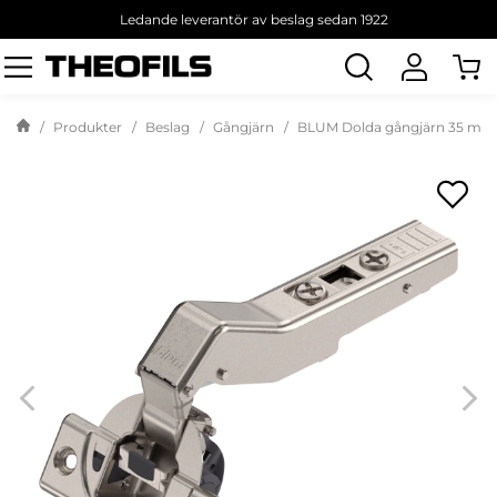
Ledande leverantör av beslag sedan 1922
Sök
produkt
Produkter
Beslag
Gångjärn
BLUM Dolda gångjärn 35 mm