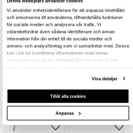
Denna webbplats använder cookies
Vi använder enhetsidentifierare för att anpassa innehållet
SPECIFIKATION
och annonserna till användarna, tillhandahålla funktioner
för sociala medier och analysera vår trafik. Vi
FRÅGA OM PRODUKT
vidarebefordrar även sådana identifierare och annan
information från din enhet till de sociala medier och
annons- och analysföretag som vi samarbetar med. Dessa
RECENSIONER
kan i sin tur kombinera informationen med annan
information som du har tillhandahållit eller som de har
samlat in när du har använt deras tjänster.
TILLBEHÖR
Visa detaljer
Tillåt alla cookies
Anpassa