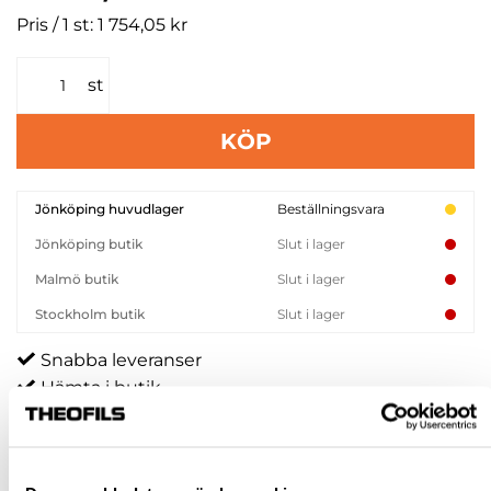
Pris / 1 st: 1 754,05 kr
st
KÖP
Jönköping huvudlager
Beställningsvara
Jönköping butik
Slut i lager
Malmö butik
Slut i lager
Stockholm butik
Slut i lager
Snabba leveranser
Hämta i butik
Ledande leverantör i Sverige
BESKRIVNING