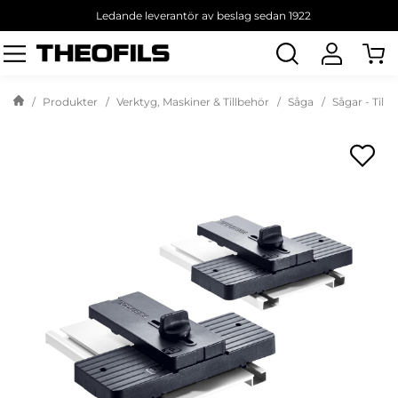
Ledande leverantör av beslag sedan 1922
Sök
produkt
Produkter
Verktyg, Maskiner & Tillbehör
Såga
Sågar - Till