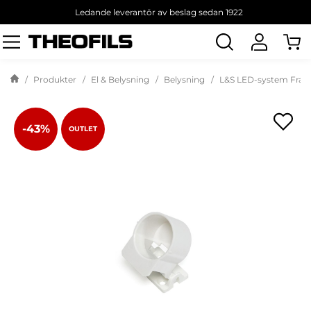
Ledande leverantör av beslag sedan 1922
Sök
produkt
Produkter
El & Belysning
Belysning
L&S LED-system Frank
-43%
OUTLET