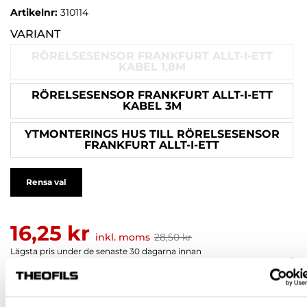
Artikelnr:
310114
VARIANT
RÖRELSESENSOR FRANKFURT ALLT-I-ETT
KABEL 1,8M
RÖRELSESENSOR FRANKFURT ALLT-I-ETT
KABEL 3M
YTMONTERINGS HUS TILL RÖRELSESENSOR
FRANKFURT ALLT-I-ETT
Rensa val
16,25 kr
inkl. moms
28,50 kr
Lägsta pris under de senaste 30 dagarna innan
prissänkning: 28,50 kr
(-43%)
Pris / 1 st: 16,25 kr