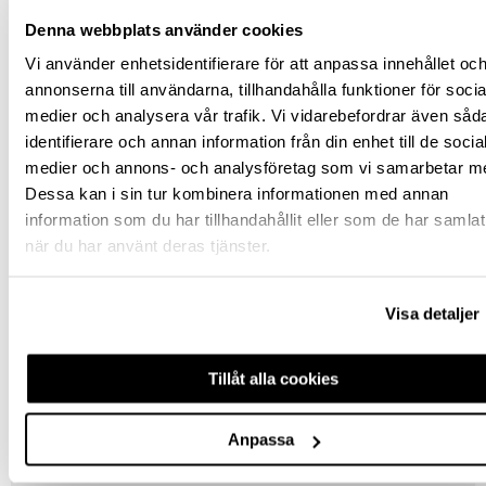
st
Denna webbplats använder cookies
Vi använder enhetsidentifierare för att anpassa innehållet oc
KÖP
annonserna till användarna, tillhandahålla funktioner för socia
medier och analysera vår trafik. Vi vidarebefordrar även såd
Jönköping huvudlager
Finns i lager online
identifierare och annan information från din enhet till de socia
medier och annons- och analysföretag som vi samarbetar m
Jönköping butik
Slut i lager
Dessa kan i sin tur kombinera informationen med annan
Malmö butik
Slut i lager
information som du har tillhandahållit eller som de har samlat
Stockholm butik
Slut i lager
när du har använt deras tjänster.
Snabba leveranser
Visa detaljer
Hämta i butik
Ledande leverantör i Sverige
Tillåt alla cookies
BESKRIVNING
Anpassa
FRÅGA OM PRODUKT