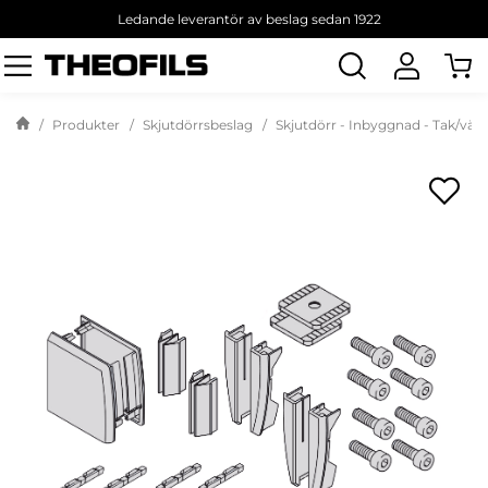
Ledande leverantör av beslag sedan 1922
Sök
produkt
Produkter
Skjutdörrsbeslag
Skjutdörr - Inbyggnad - Tak/väg