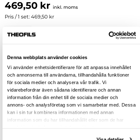
469,50 kr
inkl. moms
Pris / 1 set: 469,50 kr
set
KÖP
Denna webbplats använder cookies
Vi använder enhetsidentifierare för att anpassa innehållet
Jönköping huvudlager
Finns i lager online
och annonserna till användarna, tillhandahålla funktioner
Jönköping butik
Slut i lager
för sociala medier och analysera vår trafik. Vi
Malmö butik
Slut i lager
vidarebefordrar även sådana identifierare och annan
information från din enhet till de sociala medier och
Stockholm butik
Slut i lager
annons- och analysföretag som vi samarbetar med. Dessa
Snabba leveranser
kan i sin tur kombinera informationen med annan
information som du har tillhandahållit eller som de har
Hämta i butik
samlat in när du har använt deras tjänster.
Ledande leverantör i Sverige
Visa detaljer