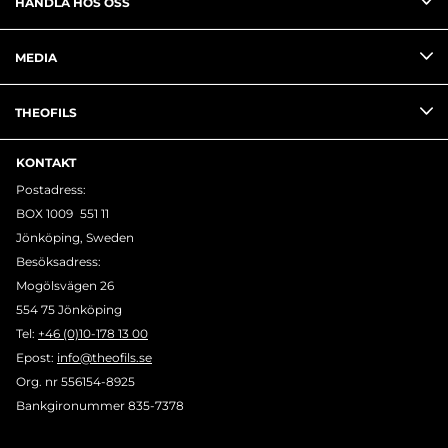
HANDLA HOS OSS
MEDIA
THEOFILS
KONTAKT
Postadress:
BOX 1009 551 11
Jönköping, Sweden
Besöksadress:
Mogölsvägen 26
554 75 Jönköping
Tel:
+46 (0)10-178 13 00
Epost:
info@theofils.se
Org. nr 556154-8925
Bankgironummer 835-7378