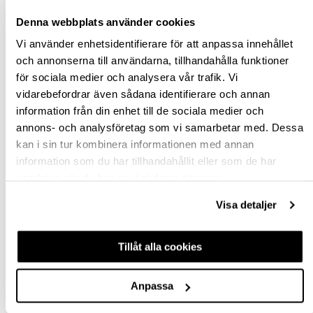
Denna webbplats använder cookies
BESKRIVNING
Vi använder enhetsidentifierare för att anpassa innehållet
och annonserna till användarna, tillhandahålla funktioner
SPECIFIKATION
för sociala medier och analysera vår trafik. Vi
vidarebefordrar även sådana identifierare och annan
information från din enhet till de sociala medier och
FRÅGA OM PRODUKT
annons- och analysföretag som vi samarbetar med. Dessa
kan i sin tur kombinera informationen med annan
RECENSIONER
information som du har tillhandahållit eller som de har
samlat in när du har använt deras tjänster.
TILLBEHÖR
Visa detaljer
-46%
OUTLET
Tillåt alla cookies
Anpassa