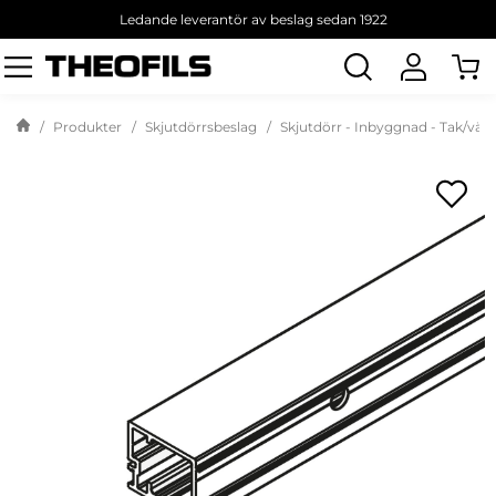
Ledande leverantör av beslag sedan 1922
Sök
produkt
Produkter
Skjutdörrsbeslag
Skjutdörr - Inbyggnad - Tak/väg