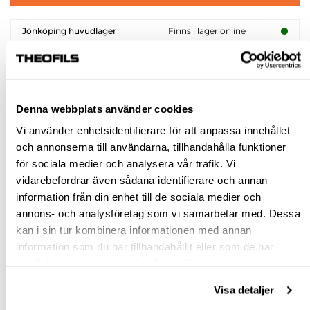
Jönköping huvudlager
Finns i lager online
Jönköping butik
Slut i lager
Malmö butik
Slut i lager
Stockholm butik
Finns i lager
Denna webbplats använder cookies
Snabba leveranser
Vi använder enhetsidentifierare för att anpassa innehållet
Hämta i butik
och annonserna till användarna, tillhandahålla funktioner
Ledande leverantör i Sverige
för sociala medier och analysera vår trafik. Vi
vidarebefordrar även sådana identifierare och annan
information från din enhet till de sociala medier och
BESKRIVNING & FILER
annons- och analysföretag som vi samarbetar med. Dessa
kan i sin tur kombinera informationen med annan
SPECIFIKATION
information som du har tillhandahållit eller som de har
samlat in när du har använt deras tjänster.
FRÅGA OM PRODUKT
Visa detaljer