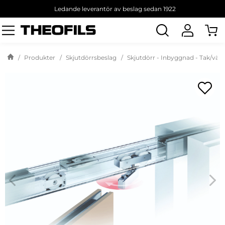
Ledande leverantör av beslag sedan 1922
Sök
produkt
Produkter
Skjutdörrsbeslag
Skjutdörr - Inbyggnad - Tak/väg