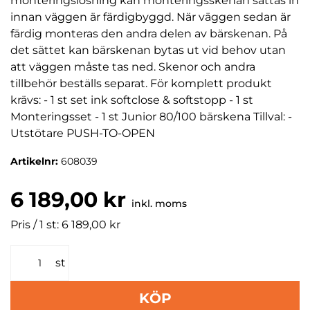
monteringslösning kan monteringsskenan sättas in
innan väggen är färdigbyggd. När väggen sedan är
färdig monteras den andra delen av bärskenan. På
det sättet kan bärskenan bytas ut vid behov utan
att väggen måste tas ned. Skenor och andra
tillbehör beställs separat. För komplett produkt
krävs: - 1 st set ink softclose & softstopp - 1 st
Monteringsset - 1 st Junior 80/100 bärskena Tillval: -
Utstötare PUSH-TO-OPEN
Artikelnr:
608039
6 189,00 kr
inkl. moms
Pris / 1 st: 6 189,00 kr
st
KÖP