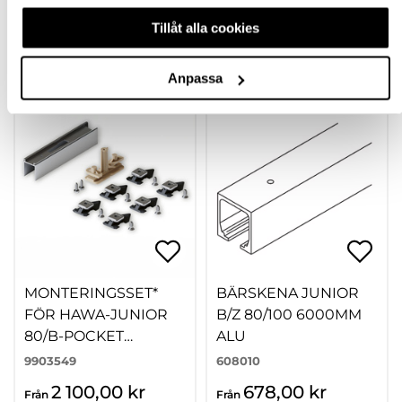
RECENSIONER
Tillåt alla cookies
TILLBEHÖR
Anpassa
MONTERINGSSET*
BÄRSKENA JUNIOR
FÖR HAWA-JUNIOR
B/Z 80/100 6000MM
80/B-POCKET
ALU
2000MM
9903549
608010
2 100,00 kr
678,00 kr
Från
Från