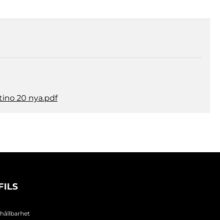
ino 20 nya.pdf
FILS
 hållbarhet