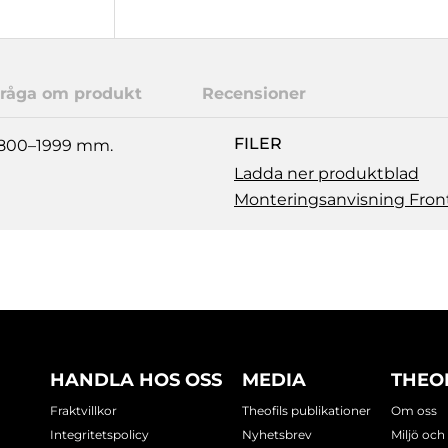
råga om produkt
Recensioner
FILER
 1800–1999 mm.
Ladda ner produktblad
Monteringsanvisning Front
HANDLA HOS OSS
MEDIA
THEO
Fraktvillkor
Theofils publikationer
Om oss
Integritetspolicy
Nyhetsbrev
Miljö och