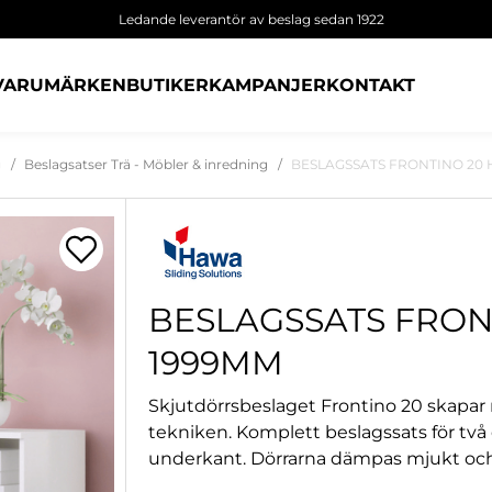
Ledande leverantör av beslag sedan 1922
VARUMÄRKEN
BUTIKER
KAMPANJER
KONTAKT
g
Beslagsatser Trä - Möbler & inredning
BESLAGSSATS FRONTINO 20 H
BESLAGSSATS FRONT
1999MM
Skjutdörrsbeslaget Frontino 20 skapar
tekniken. Komplett beslagssats för två
underkant. Dörrarna dämpas mjukt och e