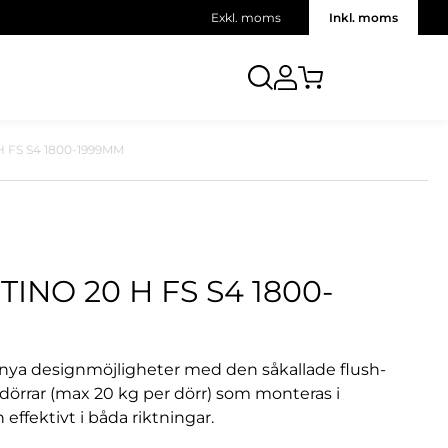
Exkl. moms
Inkl. moms
 FS S4 1800-1999MM
INO 20 H FS S4 1800-
 nya designmöjligheter med den såkallade flush-
 dörrar (max 20 kg per dörr) som monteras i
ffektivt i båda riktningar.