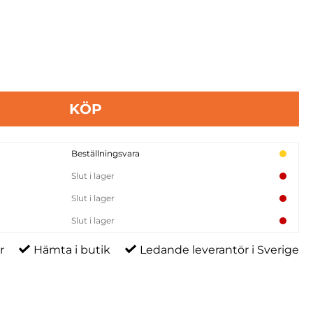
KÖP
Beställningsvara
Slut i lager
Slut i lager
Slut i lager
r
Hämta i butik
Ledande leverantör i Sverige