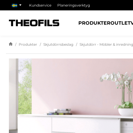
Kundservice
Planeringsverktyg
PRODUKTER
OUTLET
Produkter
Skjutdörrsbeslag
Skjutdörr - Möbler & inrednin