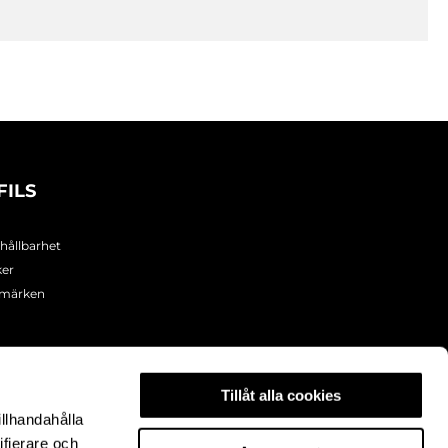
FILS
 hållbarhet
ker
umärken
Tillåt alla cookies
illhandahålla
ifierare och