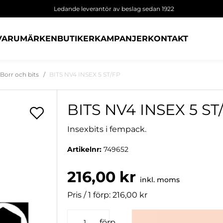
Ledande leverantör av beslag sedan 1922
VARUMÄRKEN
BUTIKER
KAMPANJER
KONTAKT
Borr och bits
BITS NV4 INSEX 5 ST/FP
BITS NV4 INSEX 5 ST
Insexbits i fempack.
Artikelnr:
749652
216,00 kr
inkl. moms
Pris / 1 förp: 216,00 kr
förp