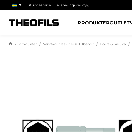
Kundservice
Planeringsverktyg
PRODUKTER
OUTLET
Produkter
Verktyg, Maskiner & Tillbehör
Borra & Skruva