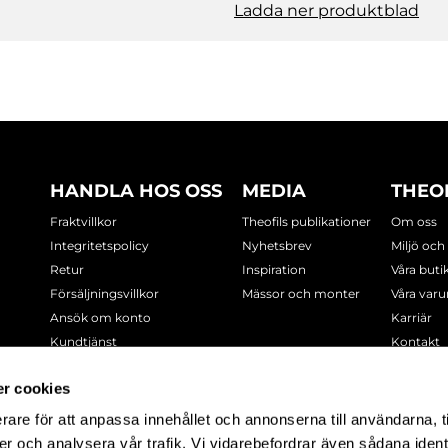
Ladda ner produktblad
HANDLA HOS OSS
MEDIA
THEO
Fraktvillkor
Theofils publikationer
Om oss
Integritetspolicy
Nyhetsbrev
Miljö och
Retur
Inspiration
Våra buti
Försäljningsvillkor
Mässor och monter
Våra var
Ansök om konto
Karriär
Kundtjänst
Kontakt
Cookie-policy
r cookies
rare för att anpassa innehållet och annonserna till användarna, t
-7378
er och analysera vår trafik. Vi vidarebefordrar även sådana ident