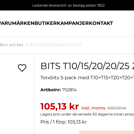
Ledande leverantör av beslag sedan 1922
VARUMÄRKEN
BUTIKER
KAMPANJER
KONTAKT
Borr och bits
BITS T10/15/20/20/25 ZIRCON
BITS T10/15/20/20/2
Torxbits 5-pack med T10+T15+T20+T20+T
Artikelnr:
702814
105,13 kr
inkl. moms
450,00 kr
Lägsta pris under de senaste 30 dagarna innan priss
Pris / 1 förp: 105,13 kr