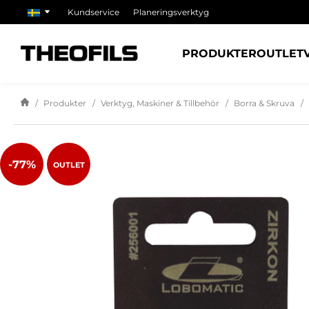
Kundservice
Planeringsverktyg
PRODUKTER
OUTLET
Produkter
Verktyg, Maskiner & Tillbehör
Borra & Skruva
-77%
OUTLET