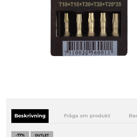
Beskrivning
Fråga om produkt
Re
-77%
OUTLET