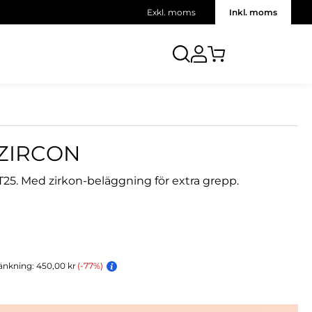
Exkl. moms
Inkl. moms
5 ZIRCON
25. Med zirkon-beläggning för extra grepp.
änkning: 450,00 kr
(-77%)