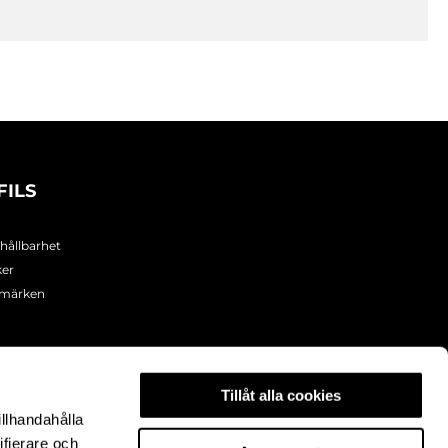
FILS
 hållbarhet
ker
umärken
Tillåt alla cookies
illhandahålla
ifierare och