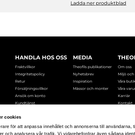
Ladda ner produktblad
HANDLA HOS OSS
MEDIA
THEO
Fraktvillkor
Theofils publikationer
Om oss
Integritetspolicy
Nyhetsbrev
Miljö och
Retur
Inspiration
Våra buti
Försäljningsvillkor
Mässor och monter
Våra var
Ansök om konto
Karriär
Kundtjänst
Kontakt
Cookie-policy
r cookies
rare för att anpassa innehållet och annonserna till användarna, t
-7378
er och analysera vår trafik. Vi vidarebefordrar även sådana ident