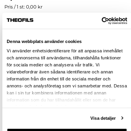
Pris / 1 st: 0,00 kr
st
KÖP
Denna webbplats använder cookies
Vi använder enhetsidentifierare för att anpassa innehållet
Jönköping huvudlager
Tillfälligt slut i lager online
och annonserna till användarna, tillhandahålla funktioner
för sociala medier och analysera vår trafik. Vi
Jönköping butik
Slut i lager
vidarebefordrar även sådana identifierare och annan
Malmö butik
Slut i lager
information från din enhet till de sociala medier och
Stockholm butik
Slut i lager
annons- och analysföretag som vi samarbetar med. Dessa
kan i sin tur kombinera informationen med annan
Snabba leveranser
information som du har tillhandahållit eller som de har
Hämta i butik
samlat in när du har använt deras tjänster.
Ledande leverantör i Sverige
Visa detaljer