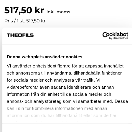
517,50 kr
inkl. moms
Pris / 1 st: 517,50 kr
st
KÖP
Denna webbplats använder cookies
Vi använder enhetsidentifierare för att anpassa innehållet
Jönköping huvudlager
Finns i lager online
och annonserna till användarna, tillhandahålla funktioner
för sociala medier och analysera vår trafik. Vi
Jönköping butik
Slut i lager
vidarebefordrar även sådana identifierare och annan
Malmö butik
Finns i lager
information från din enhet till de sociala medier och
Stockholm butik
Slut i lager
annons- och analysföretag som vi samarbetar med. Dessa
kan i sin tur kombinera informationen med annan
Snabba leveranser
information som du har tillhandahållit eller som de har
Hämta i butik
samlat in när du har använt deras tjänster.
Ledande leverantör i Sverige