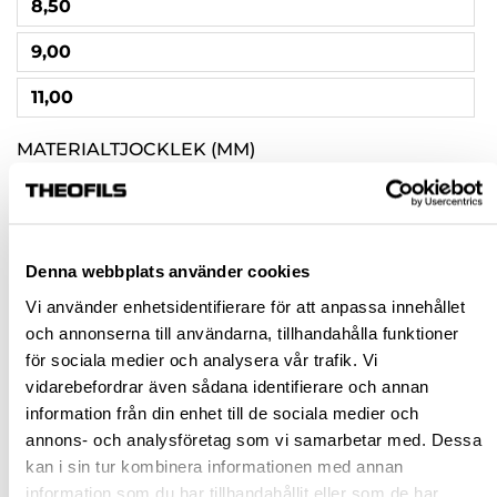
8,50
9,00
11,00
MATERIALTJOCKLEK (MM)
0,80
1,00
Denna webbplats använder cookies
1,25
Vi använder enhetsidentifierare för att anpassa innehållet
1,50
och annonserna till användarna, tillhandahålla funktioner
för sociala medier och analysera vår trafik. Vi
2,00
vidarebefordrar även sådana identifierare och annan
information från din enhet till de sociala medier och
DIAMETER UTVÄNDIG (MM)
annons- och analysföretag som vi samarbetar med. Dessa
8,00
kan i sin tur kombinera informationen med annan
information som du har tillhandahållit eller som de har