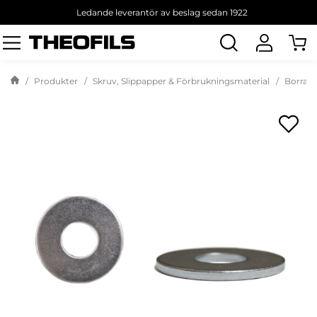
Ledande leverantör av beslag sedan 1922
Sök
produkt
Produkter
Skruv, Slippapper & Förbrukningsmaterial
Borra &