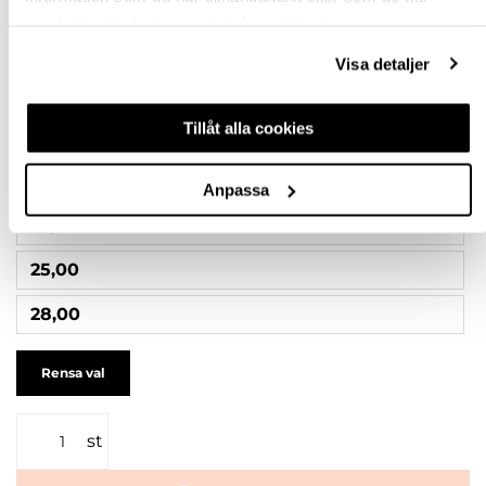
10,00
samlat in när du har använt deras tjänster.
12,00
Visa detaljer
16,00
Tillåt alla cookies
18,00
19,00
Anpassa
22,00
25,00
28,00
Rensa val
st