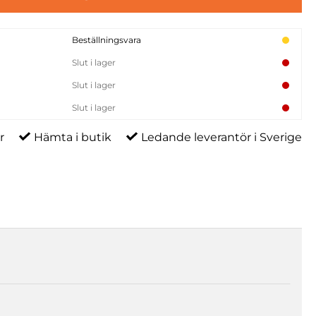
Beställningsvara
Slut i lager
Slut i lager
Slut i lager
r
Hämta i butik
Ledande leverantör i Sverige