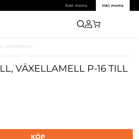
Exkl. moms
Inkl. moms
L ART 401804.51
, VÄXELLAMELL P-16 TILL
KÖP