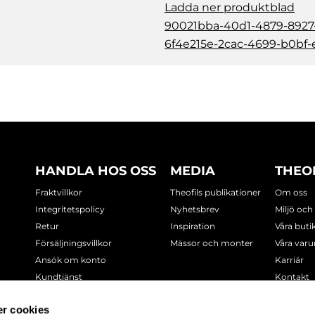
Ladda ner produktblad
90021bba-40d1-4879-8927
6f4e215e-2cac-4699-b0bf-
HANDLA HOS OSS
MEDIA
THEO
Fraktvillkor
Theofils publikationer
Om oss
Integritetspolicy
Nyhetsbrev
Miljö och
Retur
Inspiration
Våra buti
Försäljningsvillkor
Mässor och monter
Våra var
Ansök om konto
Karriär
Kundtjänst
Kontakt
Cookie-policy
r cookies