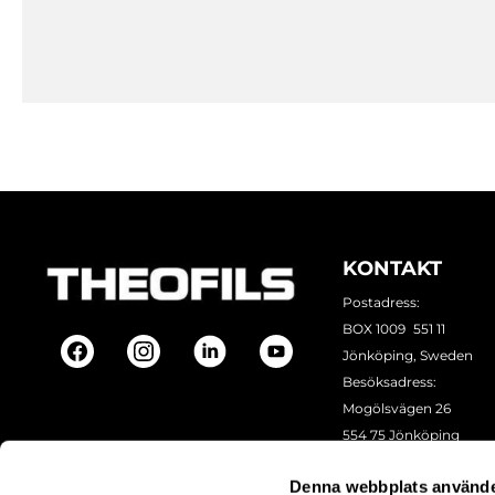
KONTAKT
Postadress:
BOX 1009 551 11
Jönköping, Sweden
Besöksadress:
Mogölsvägen 26
554 75 Jönköping
Tel:
+46 (0)10-178 13 00
Denna webbplats använde
Epost:
info@theofils.se