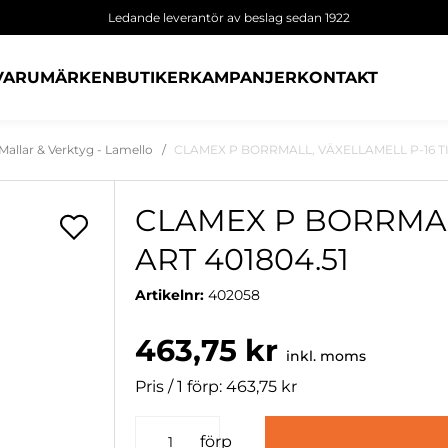
Ledande leverantör av beslag sedan 1922
VARUMÄRKEN
BUTIKER
KAMPANJER
KONTAKT
Mallar & Verktyg - Lamello
CLAMEX P BORRMALL, VÄXELLAMELL P-16 TIL
CLAMEX P BORRMALL
ART 401804.51
Artikelnr:
402058
463,75 kr
inkl. moms
Pris / 1 förp: 463,75 kr
förp