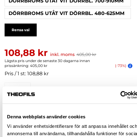
DÖRRBROMS UTÅT VIT DÖRRBL. 700-910MM
DÖRRBROMS UTÅT VIT DÖRRBL. 480-625MM
Rensa val
108,88 kr
inkl. moms
405,00 kr
Lägsta pris under de senaste 30 dagarna innan
prissänkning: 405,00 kr
(-73%)
Pris / 1 st: 108,88 kr
st
KÖP
Denna webbplats använder cookies
Jönköping huvudlager
Finns i lager online
Vi använder enhetsidentifierare för att anpassa innehållet oc
annonserna till användarna, tillhandahålla funktioner för socia
Jönköping butik
Slut i lager