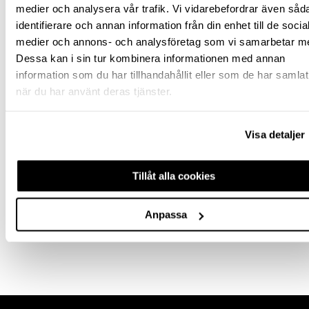
medier och analysera vår trafik. Vi vidarebefordrar även såd
Malmö butik
Slut i lager
identifierare och annan information från din enhet till de socia
Stockholm butik
Finns i lager
medier och annons- och analysföretag som vi samarbetar m
Dessa kan i sin tur kombinera informationen med annan
Snabba leveranser
information som du har tillhandahållit eller som de har samlat
Hämta i butik
när du har använt deras tjänster.
Ledande leverantör i Sverige
Visa detaljer
BESKRIVNING & FILER
Tillåt alla cookies
FRÅGA OM PRODUKT
Anpassa
RECENSIONER