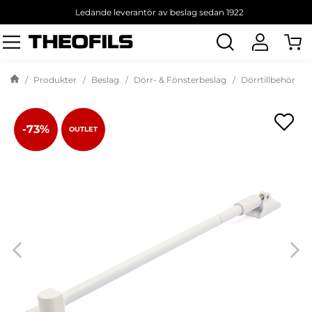
Ledande leverantör av beslag sedan 1922
Sök
produkt
Produkter
Beslag
Dörr- & Fönsterbeslag
Dörrtillbehör
-73%
OUTLET