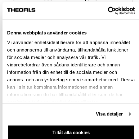
FÖRBINDNINGSSET RAK FV/16-SET
Rensa val
Denna webbplats använder cookies
Vi använder enhetsidentifierare för att anpassa innehållet
st
och annonserna till användarna, tillhandahålla funktioner
för sociala medier och analysera vår trafik. Vi
VÄLJ VARIANT
vidarebefordrar även sådana identifierare och annan
information från din enhet till de sociala medier och
annons- och analysföretag som vi samarbetar med. Dessa
Snabba leveranser
kan i sin tur kombinera informationen med annan
Hämta i butik
information som du har tillhandahållit eller som de har
Ledande leverantör i Sverige
samlat in när du har använt deras tjänster.
Visa detaljer
BESKRIVNING
Tillåt alla cookies
FRÅGA OM PRODUKT