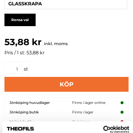
GLASSKRAPA
Rensa val
53,88 kr
inkl. moms
Pris / 1 st: 53,88 kr
st
KÖP
Jönköping huvudlager
Finns i lager online
Jönköping butik
Finns i lager
Malmö butik
Slut i lager
Stockholm butik
Finns i lager