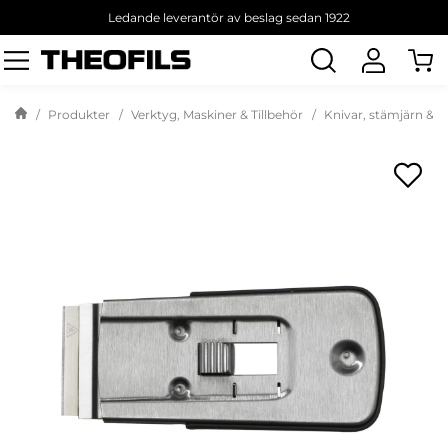
Ledande leverantör av beslag sedan 1922
Sök
produkt
Produkter
Verktyg, Maskiner & Tillbehör
Knivar, stämjärn & y