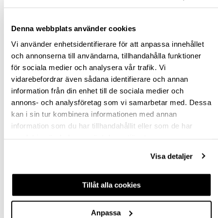
Snabba leveranser
Denna webbplats använder cookies
Hämta i butik
Ledande leverantör i Sverige
Vi använder enhetsidentifierare för att anpassa innehållet
och annonserna till användarna, tillhandahålla funktioner
för sociala medier och analysera vår trafik. Vi
BESKRIVNING
vidarebefordrar även sådana identifierare och annan
information från din enhet till de sociala medier och
SPECIFIKATION
annons- och analysföretag som vi samarbetar med. Dessa
kan i sin tur kombinera informationen med annan
information som du har tillhandahållit eller som de har
FRÅGA OM PRODUKT
samlat in när du har använt deras tjänster.
RECENSIONER
Visa detaljer
Tillåt alla cookies
TILLBEHÖR
Anpassa