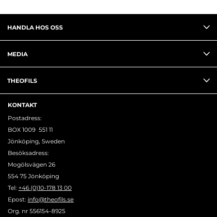
HANDLA HOS OSS
MEDIA
THEOFILS
KONTAKT
Postadress:
BOX 1009 551 11
Jönköping, Sweden
Besöksadress:
Mogölsvägen 26
554 75 Jönköping
Tel:
+46 (0)10-178 13 00
Epost:
info@theofils.se
Org. nr 556154-8925