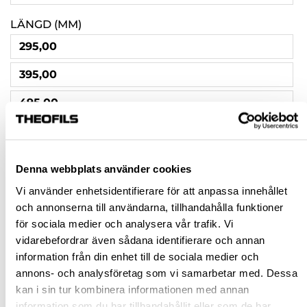
LÄNGD (MM)
295,00
395,00
495,00
595,00
795,00
Denna webbplats använder cookies
995,00
Vi använder enhetsidentifierare för att anpassa innehållet
och annonserna till användarna, tillhandahålla funktioner
695,00
för sociala medier och analysera vår trafik. Vi
vidarebefordrar även sådana identifierare och annan
Rensa val
information från din enhet till de sociala medier och
annons- och analysföretag som vi samarbetar med. Dessa
kan i sin tur kombinera informationen med annan
st
information som du har tillhandahållit eller som de har