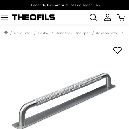
Ledande leverantör av beslag sedan 1922
Sök
produkt
Produkter
Beslag
Handtag & Knoppar
Kökshandtag
H