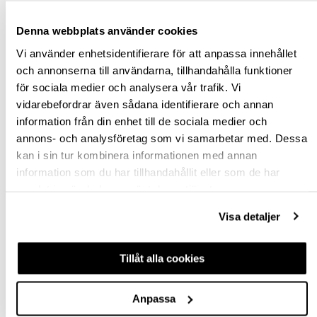
NEJ
2ST M4X22 & 2ST M4X25
Denna webbplats använder cookies
Vi använder enhetsidentifierare för att anpassa innehållet
och annonserna till användarna, tillhandahålla funktioner
Rensa val
för sociala medier och analysera vår trafik. Vi
vidarebefordrar även sådana identifierare och annan
249,00 kr
information från din enhet till de sociala medier och
inkl. moms
annons- och analysföretag som vi samarbetar med. Dessa
Pris / 1 st: 249,00 kr
kan i sin tur kombinera informationen med annan
information som du har tillhandahållit eller som de har
st
samlat in när du har använt deras tjänster.
Visa detaljer
KÖP
Tillåt alla cookies
Jönköping huvudlager
Finns i lager online
Jönköping butik
Slut i lager
Anpassa
Malmö butik
Slut i lager