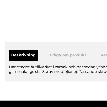
Beskrivning
Fråga om produkt
Re
Handtaget är tillverkat i zamak och har sedan ytbeha
gammaldags stil. Skruv medföljer ej. Passande skr