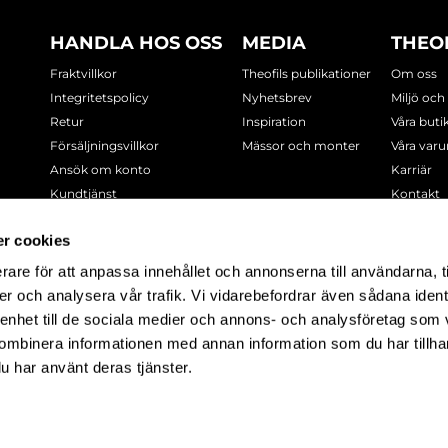
HANDLA HOS OSS
MEDIA
THEO
Fraktvillkor
Theofils publikationer
Om oss
Integritetspolicy
Nyhetsbrev
Miljö och
Retur
Inspiration
Våra buti
Försäljningsvillkor
Mässor och monter
Våra var
Ansök om konto
Karriär
Kundtjänst
Kontakt
Cookie-policy
r cookies
rare för att anpassa innehållet och annonserna till användarna, t
-7378
er och analysera vår trafik. Vi vidarebefordrar även sådana ident
 enhet till de sociala medier och annons- och analysföretag som
ombinera informationen med annan information som du har tillhand
u har använt deras tjänster.