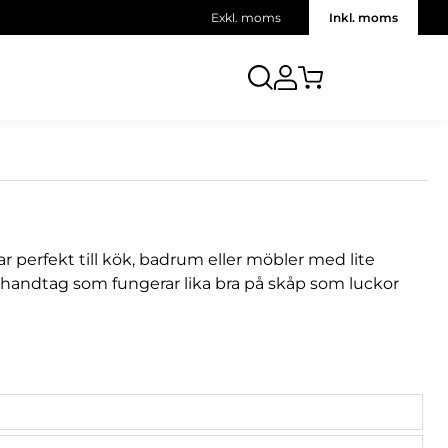
Exkl. moms
Inkl. moms
sar perfekt till kök, badrum eller möbler med lite
elhandtag som fungerar lika bra på skåp som luckor