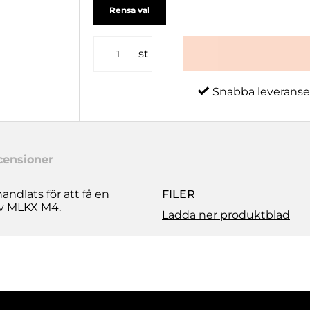
Rensa val
st
Snabba leveranse
censioner
ndlats för att få en
FILER
uv MLKX M4.
Ladda ner produktblad