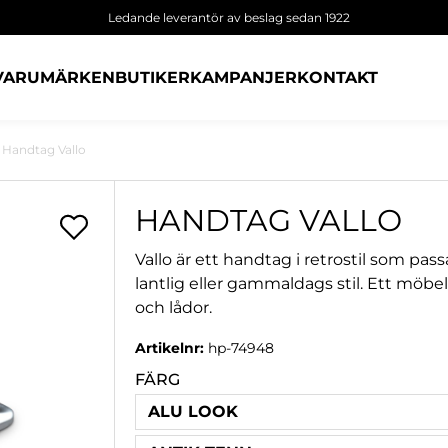
Ledande leverantör av beslag sedan 1922
VARUMÄRKEN
BUTIKER
KAMPANJER
KONTAKT
Handtag Vallo
HANDTAG VALLO
Vallo är ett handtag i retrostil som pas
lantlig eller gammaldags stil. Ett möb
och lådor.
Artikelnr:
hp-74948
FÄRG
ALU LOOK