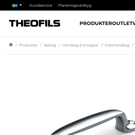
Kundservice
Planeringsverktyg
PRODUKTER
OUTLET
Produkter
Beslag
Handtag & Knoppar
Kökshandtag