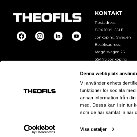
KONTAKT
Postadress:
BOX 1009 551 11
Jönköping, Sweden
Besöksadress:
Mogölsvägen 26
554 75 Jönköping
Tel:
+46 (0)10-178 13 00
Denna webbplats använde
Epost:
info@theofils.se
Org. nr 556154-8925
Vi använder enhetsidentifie
Bankgironummer 835
funktioner för sociala medi
annan information från din
med. Dessa kan i sin tur k
som de har samlat in när d
Visa detaljer