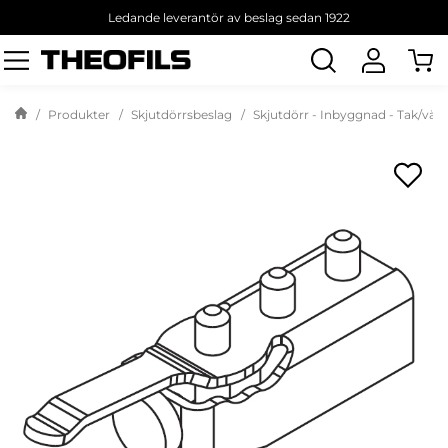
Ledande leverantör av beslag sedan 1922
Sök
produkt
Produkter
Skjutdörrsbeslag
Skjutdörr - Inbyggnad - Tak/väg