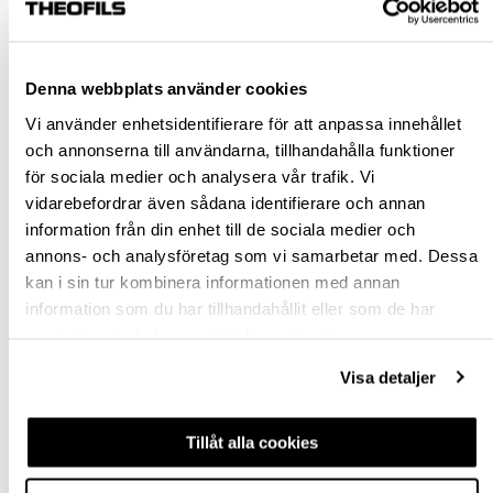
Rensa val
Denna webbplats använder cookies
st
Vi använder enhetsidentifierare för att anpassa innehållet
och annonserna till användarna, tillhandahålla funktioner
VÄLJ VARIANT
för sociala medier och analysera vår trafik. Vi
vidarebefordrar även sådana identifierare och annan
information från din enhet till de sociala medier och
Snabba leveranser
annons- och analysföretag som vi samarbetar med. Dessa
Hämta i butik
kan i sin tur kombinera informationen med annan
Ledande leverantör i Sverige
information som du har tillhandahållit eller som de har
samlat in när du har använt deras tjänster.
BESKRIVNING
Visa detaljer
FRÅGA OM PRODUKT
Tillåt alla cookies
RECENSIONER