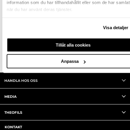
information som du har tillhandahållit eller som de har samlat
när du har använt deras tjänster.
BESKRIVNING
FRÅGA OM PRODUKT
Visa detaljer
RECENSIONER
Tillåt alla cookies
Anpassa
HANDLA HOS OSS
MEDIA
THEOFILS
KONTAKT