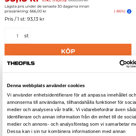
inkl. moms
666,00 kr
Lägsta pris under de senaste 30 dagarna innan
prissänkning: 666,00 kr
(-86%)
Pris / 1 st: 93,13 kr
st
KÖP
Jönköping huvudlager
Finns i lager online
Jönköping butik
Slut i lager
Denna webbplats använder cookies
Malmö butik
Slut i lager
Vi använder enhetsidentifierare för att anpassa innehållet oc
Stockholm butik
Slut i lager
annonserna till användarna, tillhandahålla funktioner för socia
medier och analysera vår trafik. Vi vidarebefordrar även såd
Snabba leveranser
identifierare och annan information från din enhet till de socia
Hämta i butik
medier och annons- och analysföretag som vi samarbetar m
Ledande leverantör i Sverige
Dessa kan i sin tur kombinera informationen med annan