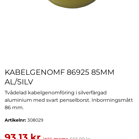
KABELGENOMF 86925 85MM
AL/SILV
Tvådelad kabelgenomföring i silverfärgad
aluminium med svart penselborst. Inborrningsmått
86 mm.
Artikelnr:
308029
93,13 kr