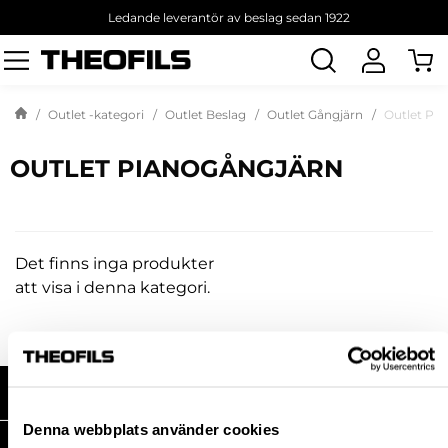
Ledande leverantör av beslag sedan 1922
Sök
produkt
Outlet -kategori
Outlet Beslag
Outlet Gångjärn
Outlet Pi
OUTLET PIANOGÅNGJÄRN
Det finns inga produkter
att visa i denna kategori.
HANDLA HOS OSS
Denna webbplats använder cookies