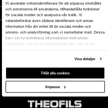
MEDIA
Vi använder enhetsidentifierare för att anpassa innehållet
och annonserna till användarna, tillhandahålla funktioner
THEOFILS
för sociala medier och analysera vår trafik. Vi
vidarebefordrar även sådana identifierare och annan
KONTAKT
information från din enhet till de sociala medier och
annons- och analysföretag som vi samarbetar med. Dessa
Postadress:
kan i sin tur kombinera informationen med annan
BOX 1009 551 11
information som du har tillhandahållit eller som de har
Jönköping, Sweden
samlat in när du har använt deras tjänster.
Besöksadress:
Mogölsvägen 26
Visa detaljer
554 75 Jönköping
Tel:
+46 (0)10-178 13 00
Epost:
info@theofils.se
Tillåt alla cookies
Org. nr 556154-8925
Bankgironummer 835-7378
Anpassa