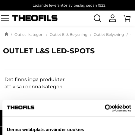
Ledande leverantör av beslag sedan 1922
Sök
produkt
Outlet -kategori
Outlet El & Belysning
Outlet Belysning
Ou
OUTLET L&S LED-SPOTS
Det finns inga produkter
att visa i denna kategori.
HANDLA HOS OSS
Denna webbplats använder cookies