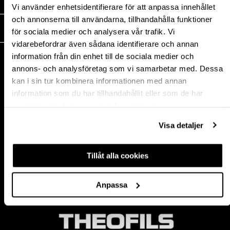
MEDIA
Vi använder enhetsidentifierare för att anpassa innehållet
och annonserna till användarna, tillhandahålla funktioner
THEOFILS
för sociala medier och analysera vår trafik. Vi
vidarebefordrar även sådana identifierare och annan
KONTAKT
information från din enhet till de sociala medier och
annons- och analysföretag som vi samarbetar med. Dessa
Postadress:
kan i sin tur kombinera informationen med annan
BOX 1009 551 11
information som du har tillhandahållit eller som de har
Jönköping, Sweden
samlat in när du har använt deras tjänster.
Besöksadress:
Mogölsvägen 26
Visa detaljer
554 75 Jönköping
Tel:
+46 (0)10-178 13 00
Epost:
info@theofils.se
Tillåt alla cookies
Org. nr 556154-8925
Bankgironummer 835-7378
Anpassa