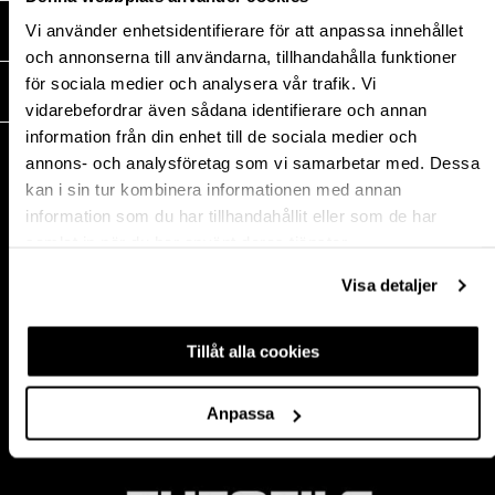
Vi använder enhetsidentifierare för att anpassa innehållet
MEDIA
och annonserna till användarna, tillhandahålla funktioner
för sociala medier och analysera vår trafik. Vi
THEOFILS
vidarebefordrar även sådana identifierare och annan
information från din enhet till de sociala medier och
KONTAKT
annons- och analysföretag som vi samarbetar med. Dessa
Postadress:
kan i sin tur kombinera informationen med annan
BOX 1009 551 11
information som du har tillhandahållit eller som de har
Jönköping, Sweden
samlat in när du har använt deras tjänster.
Besöksadress:
Mogölsvägen 26
Visa detaljer
554 75 Jönköping
Tel:
+46 (0)10-178 13 00
Tillåt alla cookies
Epost:
info@theofils.se
Org. nr 556154-8925
Anpassa
Bankgironummer 835-7378