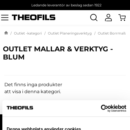
Ledande leverantör av beslag sedan 1922
Sök
produkt
Outlet -kategori
Outlet Planeringsverktyg
Outlet Borrmallar
OUTLET MALLAR & VERKTYG -
BLUM
Det finns inga produkter
att visa i denna kategori.
HANDLA HOS OSS
Denna webbplats använder cookies